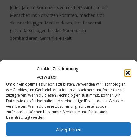
Jedes Jahr im Sommer, wenn es heiß wird und die
Menschen ins Schwitzen kommen, machen sich
die einschlägigen Medien daran, ihre Leser mit
guten Ratschlägen für den Sommer zu
bombardieren: Getränke eiskalt
Weiterlesen…
Hinterlasse einen Kommentar
Cookie-Zustimmung
verwalten
Um dir ein optimales Erlebnis zu bieten, verwenden wir Technologien
15
wie Cookies, um Geräteinformationen zu speichern und/oder darauf
zuzugreifen. Wenn du diesen Technologien zustimmst, können wir
Daten wie das Surfverhalten oder eindeutige IDs auf dieser Website
Sep./12
verarbeiten. Wenn du deine Zustimmung nicht erteilst oder
zurückziehst, können bestimmte Merkmale und Funktionen
beeinträchtigt werden.
Akzeptieren
Deo? brauche ich nicht mehr…