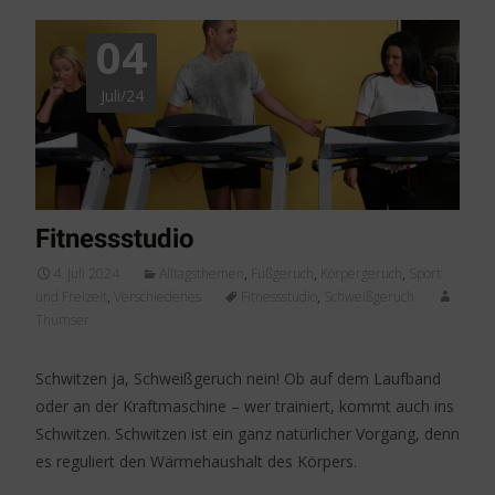
04
Juli/24
Fitnessstudio
4. Juli 2024
Alltagsthemen
,
Fußgeruch
,
Körpergeruch
,
Sport
und Freizeit
,
Verschiedenes
Fitnessstudio
,
Schweißgeruch
Thumser
Schwitzen ja, Schweißgeruch nein! Ob auf dem Laufband
oder an der Kraftmaschine – wer trainiert, kommt auch ins
Schwitzen. Schwitzen ist ein ganz natürlicher Vorgang, denn
es reguliert den Wärmehaushalt des Körpers.