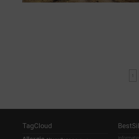
Posts
1
navigation
TagCloud
BestSi
Informatio