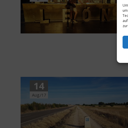
Um 
um 
Tec
auf
zur
14
Aug./17