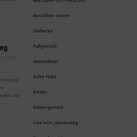
BestSilver im Praxistest
BestSilver intern
Diabetes
Fußgeruch
weg
antiago de
Gesundheit
Kalte Füße
em Freund
en
Kinder
aufen. Nur
Körpergeruch
Live vom Jakobsweg