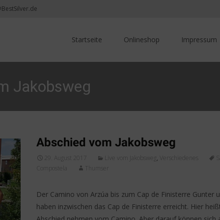
@BestSilver.de
Skip
to
Startseite
Onlineshop
Impressum
content
vom Jakobsweg
Abschied vom Jakobsweg
29. August 2017
Live vom Jakobsweg
,
Verschiedenes
S
Compostela
Thumser
Der Camino von Arzúa bis zum Cap de Finisterre Gunter
haben inzwischen das Cap de Finisterre erreicht. Hier heiß
Abschied nehmen vom Camino. Aber darauf können sich a