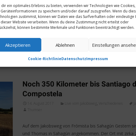
dir ein optimales Erlebnis zu bieten, verwenden wir Technologien wie Cookies,
Geräteinformationen zu speichern und/oder darauf zuzugreifen. Wenn du die
Auf dem Jakobsweg von Sahagún bis oCebreiro Gunter 
hnologien zustimmst, können wir Daten wie das Surfverhalten oder eindeutige 
sind gestern in oCebreiro angekommen. Der kleine Ort a
 dieser Website verarbeiten. Wenn du deine Zustimmung nicht erteilst oder
ückziehst, können bestimmte Merkmale und Funktionen beeinträchtigt werden.
Jakobsweg hat durch ein von der katholischen Kirche ane
Hostienwunder aus dem Jahr
Akzeptieren
Ablehnen
Einstellungen anseh
Weiterlesen…
Cookie-Richtlinie
Datenschutz
Impressum
Hinterlasse einen Kommentar
Noch 350 Kilometer bis Santiago 
Compostela
14. August 2017
Live vom Jakobsweg
,
Verschiedenes
J
Thumser
Auf dem Jakobsweg von Frómista bis Sahagún Gestern si
und Thomas in Sahagún angekommen. Der Ort mit zirka 