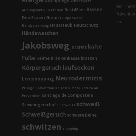
Allergie
Altenpflege
Arbeitsplatz
den Theme
Blasen
Best4Feet
atmungsaktiv
Bakterien
Prävention,
Deo
Ekzem
Geruch
Grippewelle
u.ä.
Hausstaub
Hautschutz
Handystrahlung
Händewaschen
Jakobsweg
kalte
Juckreiz
Füße
Keime
Krankenkasse
kratzen
Körpergeruch
laufsocken
Neurodermitis
Liveshopping
Prurigo
Prävention
Reisestrümpfe
Return on
Santiago de Compostela
Prevention
schweiß
Schwangerschaft
Schweiss
Schweißgeruch
schwere Beine
schwitzen
shopping