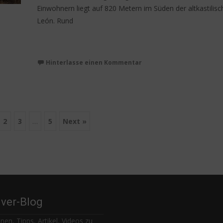
Einwohnern liegt auf 820 Metern im Süden der altkastilisc
León. Rund
Weiterlesen…
Hinterlasse einen Kommentar
2
3
…
5
Next »
lver-Blog
nen, Tipps, Artikel, Videos zu