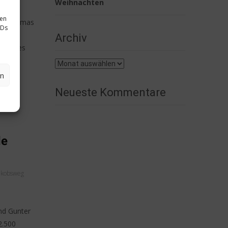
Weihnachten
sen
und Thomas
IDs
m
Archiv
rkanntes
Archiv
en
Neueste Kommentare
de
akobsweg
nd Gunter
2.500