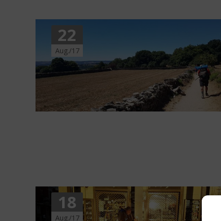
22
Aug./17
18
Aug./17