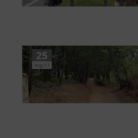
25
Aug./17