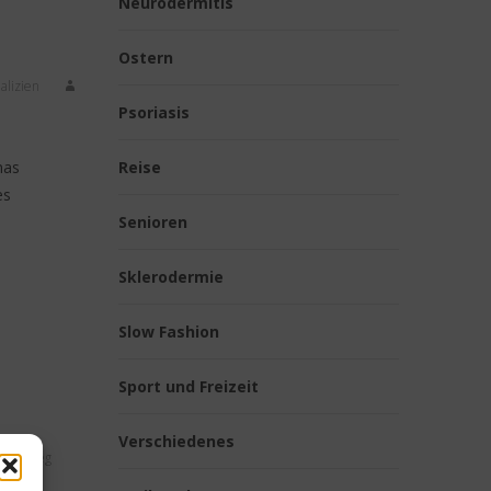
Neurodermitis
Ostern
alizien
Psoriasis
mas
Reise
es
Senioren
Sklerodermie
Slow Fashion
Sport und Freizeit
Verschiedenes
akobsweg