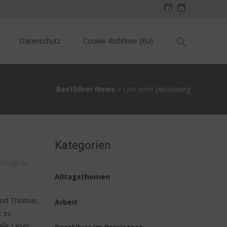
Search
Datenschutz
Cookie-Richtlinie (EU)
for:
BestSilver News
>
Live vom Jakobsweg
Kategorien
antiago de
Alltagsthemen
 und Thomas
Arbeit
t es
lle Leser