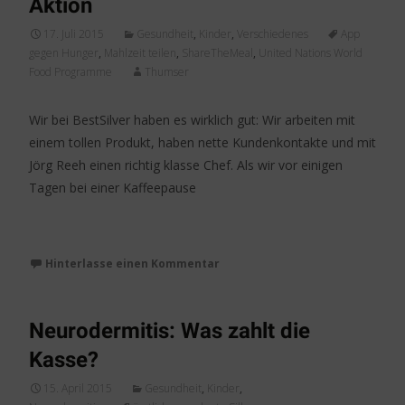
Aktion
17. Juli 2015
Gesundheit
,
Kinder
,
Verschiedenes
App
gegen Hunger
,
Mahlzeit teilen
,
ShareTheMeal
,
United Nations World
Food Programme
Thumser
Wir bei BestSilver haben es wirklich gut: Wir arbeiten mit
einem tollen Produkt, haben nette Kundenkontakte und mit
Jörg Reeh einen richtig klasse Chef. Als wir vor einigen
Tagen bei einer Kaffeepause
Weiterlesen…
Hinterlasse einen Kommentar
Neurodermitis: Was zahlt die
Kasse?
15. April 2015
Gesundheit
,
Kinder
,