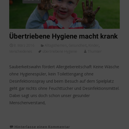
Übertriebene Hygiene macht krank
8. März 2016
Alltagsthemen
,
Gesundheit
,
Kinder
,
Verschiedenes
übertriebene Hygiene
Thumser
Sauberkeitswahn fördert Allergiebereitschaft Keine Wäsche
ohne Hygienespüler, kein Toilettengang ohne
Desinfektionsspray und beim Besuch auf dem Spielplatz
geht gar nichts ohne Feuchttücher und Desinfektionsmittel.
Dabei sagt uns doch schon unser gesunder
Menschenverstand,
Weiterlesen…
Hinterlasse einen Kommentar