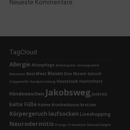
Neueste Kommentare
TagCloud
Allergie
Altenpflege
Arbeitsplatz
atmungsaktiv
Blasen
Best4Feet
Deo
Ekzem
Geruch
Bakterien
Hausstaub
Hautschutz
Grippewelle
Handystrahlung
Jakobsweg
Händewaschen
Juckreiz
kalte Füße
Keime
Krankenkasse
kratzen
Körpergeruch
laufsocken
Liveshopping
Neurodermitis
Prurigo
Prävention
Reisestrümpfe