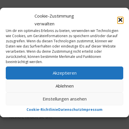
Cookie-Zustimmung
Hilfe für kleine
verwalten
Neurodermitiker
Um dir ein optimales Erlebnis zu bieten, verwenden wir Technologien
wie Cookies, um Geräteinformationen zu speichern und/oder darauf
13. März 2015
Gesundheit
,
Kinder
,
zuzugreifen. Wenn du diesen Technologien zustimmst, können wir
Neurodermitis
Allergenkarenz
,
antibakteriell
,
Atopie
,
Daten wie das Surfverhalten oder eindeutige IDs auf dieser Website
atopisches Ekzem
,
chronische Hauterkrankung
,
Ekzem
,
verarbeiten. Wenn du deine Zustimmung nicht erteilst oder
empfindliche Haut
,
Hausstaubmilben
,
Heuschnupfen
,
zurückziehst, können bestimmte Merkmale und Funktionen
Kuscheltier
,
Nahrungsmittelallergie
,
Neurodermitis
,
beeinträchtigt werden.
quälender Juckreiz
,
Schlafanzüge
,
Silber-Pyjama
,
Silber-
Akzeptieren
Schlafanzug
,
Silberfasern
Thumser
Ablehnen
Neurodermitis – auch „atopisches Ekzem“
genannt – tritt zumeist in Schüben auf und mit
Einstellungen ansehen
jedem Schub wird das Leben betroffener Kinder
zur Qual: Ein unerträglicher Juckreiz peinigt die
Cookie-Richtlinie
Datenschutz
Impressum
Kleinen, hindert sie am
Weiterlesen…