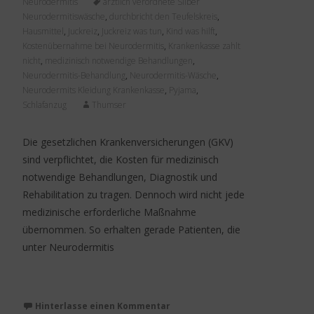
Neurodermitis
ärztlich verordnete Silber
Neurodermitiswäsche
,
durchbricht den Teufelskreis
,
Hausmittel
,
Juckreiz
,
Juckreiz was tun
,
Kind was hilft
,
Kostenübernahme bei Neurodermitis
,
Krankenkasse zahlt
nicht
,
medizinisch notwendige Behandlungen
,
Neurodermitis-Behandlung
,
Neurodermitis-Wäsche
,
Neurodermits Kleidung Krankenkasse
,
Pyjama
,
Schlafanzug
Thumser
Die gesetzlichen Krankenversicherungen (GKV)
sind verpflichtet, die Kosten für medizinisch
notwendige Behandlungen, Diagnostik und
Rehabilitation zu tragen. Dennoch wird nicht jede
medizinische erforderliche Maßnahme
übernommen. So erhalten gerade Patienten, die
unter Neurodermitis
Weiterlesen…
Hinterlasse einen Kommentar