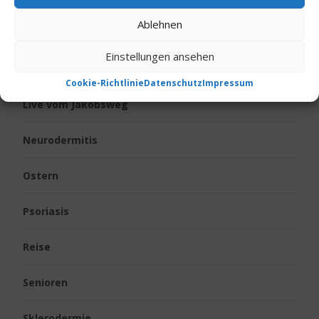
Ablehnen
Kinder
Einstellungen ansehen
Körpergeruch
Cookie-Richtlinie
Datenschutz
Impressum
Live vom Jakobsweg
Neurodermitis
Ostern
Psoriasis
Reise
Senioren
Sklerodermie