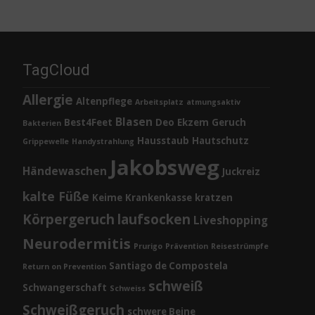
TagCloud
Allergie
Altenpflege
Arbeitsplatz
atmungsaktiv
Blasen
Best4Feet
Deo
Ekzem
Geruch
Bakterien
Hausstaub
Hautschutz
Grippewelle
Handystrahlung
Jakobsweg
Händewaschen
Juckreiz
kalte Füße
Keime
Krankenkasse
kratzen
Körpergeruch
laufsocken
Liveshopping
Neurodermitis
Prurigo
Prävention
Reisestrümpfe
Santiago de Compostela
Return on Prevention
schweiß
Schwangerschaft
Schweiss
Schweißgeruch
schwere Beine