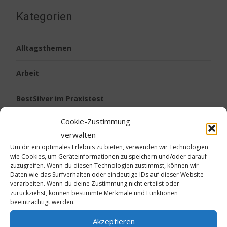
Kategorien
Alltagsthemen
Arbeit
BestSilver im Praxistest
Cookie-Zustimmung
BestSilver intern
verwalten
Um dir ein optimales Erlebnis zu bieten, verwenden wir Technologien
Diabetes
wie Cookies, um Geräteinformationen zu speichern und/oder darauf
zuzugreifen. Wenn du diesen Technologien zustimmst, können wir
Fußgeruch
Daten wie das Surfverhalten oder eindeutige IDs auf dieser Website
verarbeiten. Wenn du deine Zustimmung nicht erteilst oder
zurückziehst, können bestimmte Merkmale und Funktionen
Gesundheit
beeinträchtigt werden.
Akzeptieren
Kalte Füße