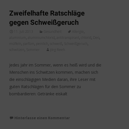
Zweifelhafte Ratschläge
gegen Schweißgeruch
11. Juli 2013
Gesundheit
Allergie
,
aluminium
,
aluminiumchlorid
,
antitranspirant
,
chlorid
,
Deo
,
müffeln
,
parfüm
,
peinlich
,
schweiß
,
Schweißgeruch
,
schwitzen
,
Sommer
Jörg Reeh
Jedes Jahr im Sommer, wenn es heiß wird und die
Menschen ins Schwitzen kommen, machen sich
die einschlägigen Medien daran, ihre Leser mit
guten Ratschlägen für den Sommer zu
bombardieren: Getränke eiskalt
Weiterlesen…
Hinterlasse einen Kommentar