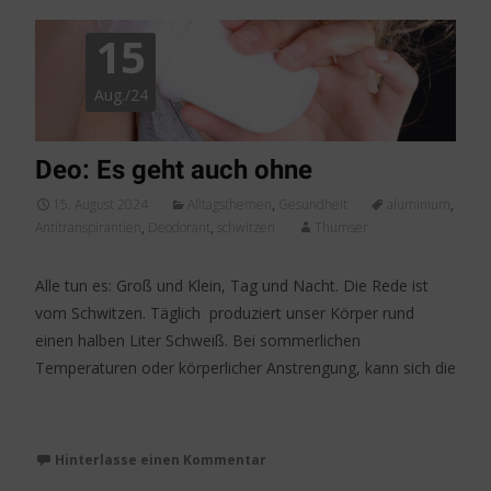
15
Aug./24
Deo: Es geht auch ohne
15. August 2024
Alltagsthemen
,
Gesundheit
aluminium
,
Antitranspirantien
,
Deodorant
,
schwitzen
Thumser
Alle tun es: Groß und Klein, Tag und Nacht. Die Rede ist
vom Schwitzen. Täglich produziert unser Körper rund
einen halben Liter Schweiß. Bei sommerlichen
Temperaturen oder körperlicher Anstrengung, kann sich die
Weiterlesen…
Hinterlasse einen Kommentar