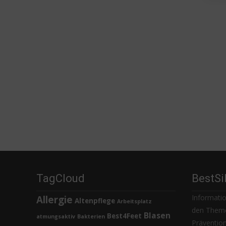
TagCloud
BestSi
Informatio
Allergie
Altenpflege
Arbeitsplatz
den Theme
Blasen
Best4Feet
atmungsaktiv
Bakterien
Prävention,