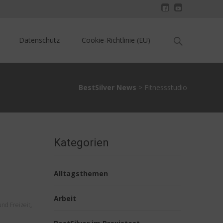
Search
Datenschutz
Cookie-Richtlinie (EU)
for:
BestSilver News
>
Fitnessstudio
Kategorien
Alltagsthemen
Arbeit
und Freizeit
,