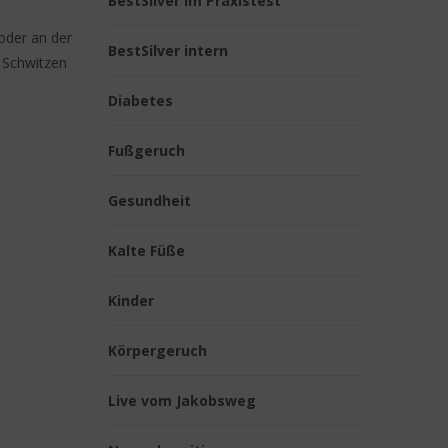
BestSilver im Praxistest
oder an der
BestSilver intern
. Schwitzen
Diabetes
Fußgeruch
Gesundheit
Kalte Füße
Kinder
Körpergeruch
Live vom Jakobsweg