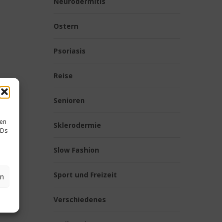
Neurodermitis
Ostern
Psoriasis
Reise
Senioren
sen
Sklerodermie
IDs
Slow Fashion
Sport und Freizeit
en
Verschiedenes