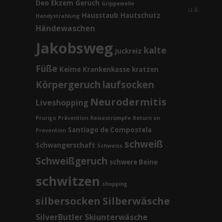
Deo
Ekzem
Geruch
Grippewelle
u.ä.
Hausstaub
Hautschutz
Handystrahlung
Händewaschen
Jakobsweg
kalte
Juckreiz
Füße
Keime
Krankenkasse
kratzen
Körpergeruch
laufsocken
Neurodermitis
Liveshopping
Prurigo
Prävention
Reisestrümpfe
Return on
Santiago de Compostela
Prevention
schweiß
Schwangerschaft
Schweiss
Schweißgeruch
schwere Beine
schwitzen
shopping
silbersocken
Silberwäsche
SilverButler
Skiunterwäsche