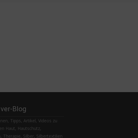
lver-Blog
nen, Tipps, Artikel, Videos zu
n Haut, Hautschutz,
 Therapie, Silber, Silbertextilien