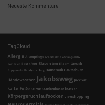
Neueste Kommentare
TagCloud
Allergie
Altenpflege
Arbeitsplatz
atmungsaktiv
Blasen
Best4Feet
Deo
Ekzem
Geruch
Bakterien
Hausstaub
Hautschutz
Grippewelle
Handystrahlung
Jakobsweg
Händewaschen
Juckreiz
kalte Füße
Keime
Krankenkasse
kratzen
Körpergeruch
laufsocken
Liveshopping
Neurodermitis