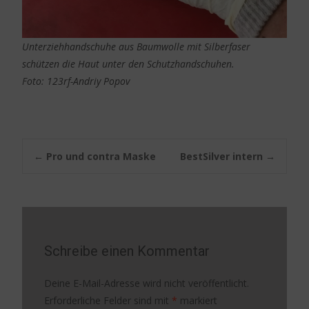
Unterziehhandschuhe aus Baumwolle mit Silberfaser
schützen die Haut unter den Schutzhandschuhen.
Foto: 123rf-Andriy Popov
Post
←
Pro und contra Maske
BestSilver intern
→
navigation
Schreibe einen Kommentar
Deine E-Mail-Adresse wird nicht veröffentlicht.
Erforderliche Felder sind mit
*
markiert