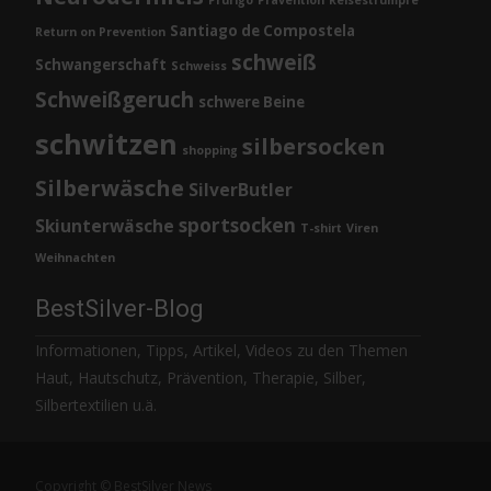
Prurigo
Prävention
Reisestrümpfe
Santiago de Compostela
Return on Prevention
schweiß
Schwangerschaft
Schweiss
Schweißgeruch
schwere Beine
schwitzen
silbersocken
shopping
Silberwäsche
SilverButler
sportsocken
Skiunterwäsche
T-shirt
Viren
Weihnachten
BestSilver-Blog
Informationen, Tipps, Artikel, Videos zu den Themen
Haut, Hautschutz, Prävention, Therapie, Silber,
Silbertextilien u.ä.
Copyright © BestSilver News