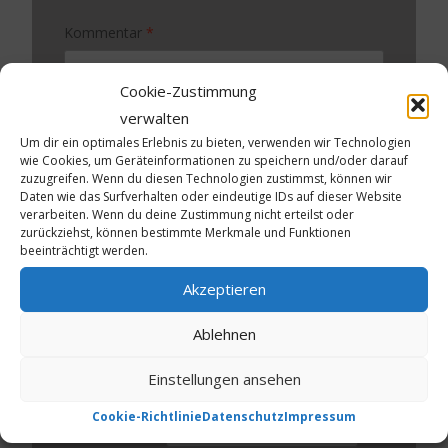
Kommentar
*
Cookie-Zustimmung
verwalten
Um dir ein optimales Erlebnis zu bieten, verwenden wir Technologien
wie Cookies, um Geräteinformationen zu speichern und/oder darauf
zuzugreifen. Wenn du diesen Technologien zustimmst, können wir
Daten wie das Surfverhalten oder eindeutige IDs auf dieser Website
verarbeiten. Wenn du deine Zustimmung nicht erteilst oder
zurückziehst, können bestimmte Merkmale und Funktionen
beeinträchtigt werden.
Name
*
Akzeptieren
E-Mail-Adresse
*
Ablehnen
Website
Einstellungen ansehen
Bitte gib eine Antwort in Ziffern ein:
Cookie-Richtlinie
Datenschutz
Impressum
7 + zwanzig =