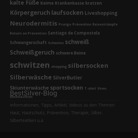
kalte Füße
Keime
Krankenkasse
kratzen
Körpergeruch
laufsocken
Liveshopping
Neurodermitis
Prurigo
Prävention
Reisestrümpfe
Santiago de Compostela
Return on Prevention
schweiß
Schwangerschaft
Schweiss
Schweißgeruch
schwere Beine
schwitzen
silbersocken
shopping
Silberwäsche
SilverButler
sportsocken
Skiunterwäsche
T-shirt
Viren
BestSilver-Blog
Weihnachten
Informationen, Tipps, Artikel, Videos zu den Themen
Haut, Hautschutz, Prävention, Therapie, Silber,
Silbertextilien u.ä.