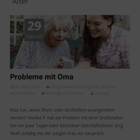
Alter
29
März/25
Probleme mit Oma
29. März 2025
Alltagsthemen
,
Körpergeruch
,
Senioren
,
Verschiedenes
Körpergeruch im Alter
Thumser
Was tun, wenn Eltern oder Großeltern unangenehm
riechen? Annika P. hat ein Problem mit ihrer Großmutter.
Vor ein paar Tagen kam BestSilver Geschäftsführer Jörg
Reeh zufällig mit der jungen Frau ins Gespräch.