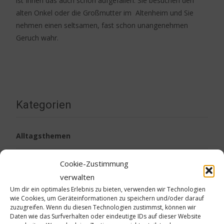
ist Ihnen das auch schon aufgefallen: Sie besuchen den
alten Onkel oder die Großmutter im Altenheim und Sie
nehmen einen seltsamen, fast schon unangenehmen
Geruch wahr.
Weiterlesen…
Kategorien
Alltagsthemen
Arbeit
Cookie-Zustimmung
verwalten
BestSilver im Praxistest
Um dir ein optimales Erlebnis zu bieten, verwenden wir Technologien
wie Cookies, um Geräteinformationen zu speichern und/oder darauf
zuzugreifen. Wenn du diesen Technologien zustimmst, können wir
BestSilver intern
Daten wie das Surfverhalten oder eindeutige IDs auf dieser Website