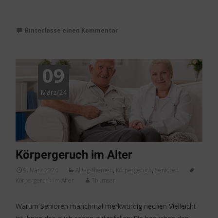
Weiterlesen…
Hinterlasse einen Kommentar
09
März/24
Körpergeruch im Alter
9. März 2024
Alltagsthemen
,
Körpergeruch
,
Senioren
Körpergeruch im Alter
Thumser
Warum Senioren manchmal merkwürdig riechen Vielleicht