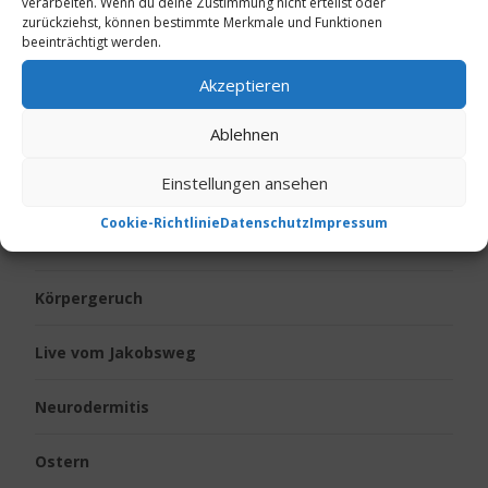
verarbeiten. Wenn du deine Zustimmung nicht erteilst oder
zurückziehst, können bestimmte Merkmale und Funktionen
Diabetes
beeinträchtigt werden.
Fußgeruch
Akzeptieren
Ablehnen
Gesundheit
Einstellungen ansehen
Kalte Füße
Cookie-Richtlinie
Datenschutz
Impressum
Kinder
Körpergeruch
Live vom Jakobsweg
Neurodermitis
Ostern