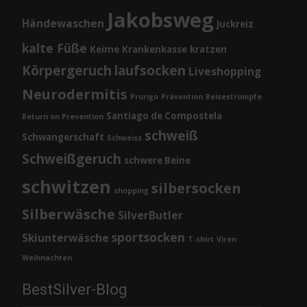
Jakobsweg
Händewaschen
Juckreiz
kalte Füße
Keime
Krankenkasse
kratzen
Körpergeruch
laufsocken
Liveshopping
Neurodermitis
Prurigo
Prävention
Reisestrümpfe
Santiago de Compostela
Return on Prevention
schweiß
Schwangerschaft
Schweiss
Schweißgeruch
schwere Beine
schwitzen
silbersocken
shopping
Silberwäsche
SilverButler
sportsocken
Skiunterwäsche
T-shirt
Viren
Weihnachten
BestSilver-Blog