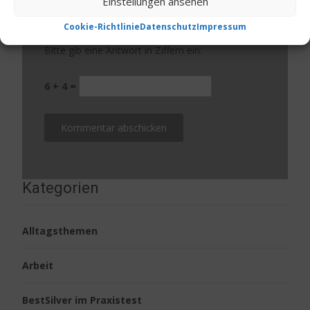
Einstellungen ansehen
Website
Cookie-Richtlinie
Datenschutz
Impressum
Bitte gib eine Antwort in Ziffern ein:
6 + 4 =
Kategorien
Alltagsthemen
Arbeit
BestSilver im Praxistest