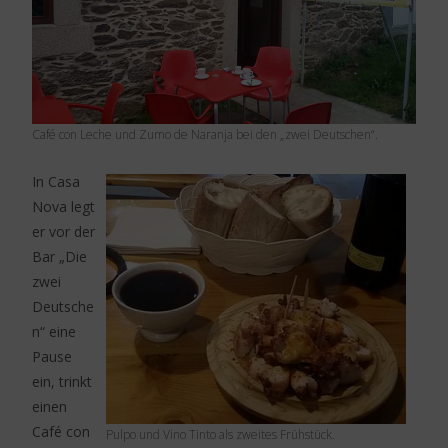
Café con Leche und Zumo de Naranja bei den „zwei Deutschen“.
In Casa
Nova legt
er vor der
Bar „Die
zwei
Deutsche
n“ eine
Pause
ein, trinkt
einen
Café con
Pulpo und Vino Tinto als zweites Frühstück.