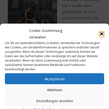
hat er in aller Ruhe
gefrühstückt, bevor er
sich um viertel vor acht
ganz entspannt und
glücklich, bei strahlend
Cookie-Zustimmung
blauem Himmel, auf die
verwalten
letzten elf Kilometer bis
Um dir ein optimales Erlebnis zu bieten, verwenden wir Technologien
Endlich angekommen.
wie Cookies, um Geräteinformationen zu speichern und/oder darauf
Santiago macht. Er ist
zuzugreifen. Wenn du diesen Technologien zustimmst, können wir
fast allein auf dem
Daten wie das Surfverhalten oder eindeutige IDs auf dieser Website
Jakobsweg und genießt heute alles noch viel intensiver als
verarbeiten. Wenn du deine Zustimmung nicht erteilst oder
zurückziehst, können bestimmte Merkmale und Funktionen
sonst. Nach einer längeren Pause in Monte de Gonza, fühlt
beeinträchtigt werden.
er sich wie magisch von der großen Kathedrale in Santiago
Akzeptieren
angezogen. Auf den letzten Metern steht er neben einer
jungen Pilgerin an einer Ampel. Die Frau schaut ihn
Ablehnen
strahlend an und erzählt ihm auf Englisch wie glücklich sie
sei. Augenblicklich bekommt Gunter Morgenthal Gänsehaut
Einstellungen ansehen
und bestätigt, dass auch er total glücklich sei. Endlich vor