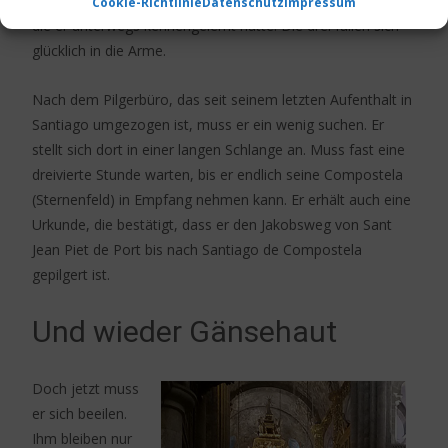
der Kathedrale angekommen, trifft er auf zwei Amerikaner,
Cookie-Richtlinie
Datenschutz
Impressum
die er unterwegs kennengelernt hatte. Die drei fallen sich
glücklich in die Arme.
Nach dem Pilgerbüro, das seit seinem letzten Aufenthalt in
Santiago umgezogen ist, muss er ein wenig suchen. Er
stellt sich dort in einer langen Schlange an. Muss fast eine
dreivierte Stunde warten, bis er endlich seine Compostela
(Sternenfeld) in Empfang nehmen kann. Er erhält auch eine
Urkunde, die bestätigt, dass er den Jakobsweg von Sant
Jean Piet de Port bis nach Santiago de Compostela
gepilgert ist.
Und wieder Gänsehaut
Doch jetzt muss
er sich beeilen.
Ihm bleiben nur