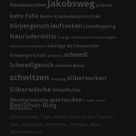
Jakobsweg
Händewaschen
Juckreiz
kalte Füße
Keime
Krankenkasse
kratzen
Körpergeruch
laufsocken
Liveshopping
Neurodermitis
Prurigo
Prävention
Reisestrümpfe
Santiago de Compostela
Return on Prevention
schweiß
Schwangerschaft
Schweiss
Schweißgeruch
schwere Beine
schwitzen
silbersocken
shopping
Silberwäsche
SilverButler
sportsocken
Skiunterwäsche
T-shirt
Viren
BestSilver-Blog
Weihnachten
Informationen, Tipps, Artikel, Videos zu den Themen
Haut, Hautschutz, Prävention, Therapie, Silber,
Silbertextilien u.ä.