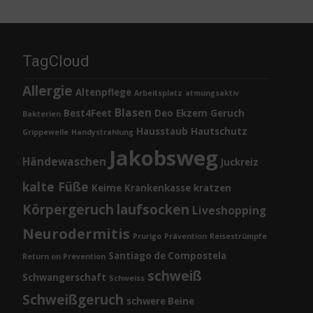
TagCloud
Allergie
Altenpflege
Arbeitsplatz
atmungsaktiv
Blasen
Best4Feet
Deo
Ekzem
Geruch
Bakterien
Hausstaub
Hautschutz
Grippewelle
Handystrahlung
Jakobsweg
Händewaschen
Juckreiz
kalte Füße
Keime
Krankenkasse
kratzen
Körpergeruch
laufsocken
Liveshopping
Neurodermitis
Prurigo
Prävention
Reisestrümpfe
Santiago de Compostela
Return on Prevention
schweiß
Schwangerschaft
Schweiss
Schweißgeruch
schwere Beine