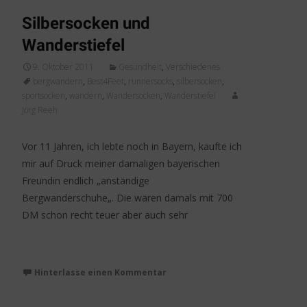
Silbersocken und
Wanderstiefel
9. Oktober 2011
Gesundheit
,
Verschiedenes
bergwandern
,
Best4Feet
,
runnersocks
,
silbersocken
,
sportsocken
,
wandern
,
Wandersocken
,
Wanderstiefel
Jörg Reeh
Vor 11 Jahren, ich lebte noch in Bayern, kaufte ich
mir auf Druck meiner damaligen bayerischen
Freundin endlich „anständige
Bergwanderschuhe„. Die waren damals mit 700
DM schon recht teuer aber auch sehr
Weiterlesen…
Hinterlasse einen Kommentar