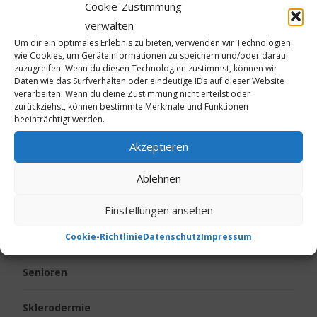
Cookie-Zustimmung
Kinder
verwalten
Um dir ein optimales Erlebnis zu bieten, verwenden wir Technologien
wie Cookies, um Geräteinformationen zu speichern und/oder darauf
Körpergeruch
zuzugreifen. Wenn du diesen Technologien zustimmst, können wir
Daten wie das Surfverhalten oder eindeutige IDs auf dieser Website
verarbeiten. Wenn du deine Zustimmung nicht erteilst oder
Live vom Jakobsweg
zurückziehst, können bestimmte Merkmale und Funktionen
beeinträchtigt werden.
Neurodermitis
Akzeptieren
Ostern
Ablehnen
Psoriasis
Einstellungen ansehen
Reise
Cookie-Richtlinie
Datenschutz
Impressum
Senioren
Sklerodermie