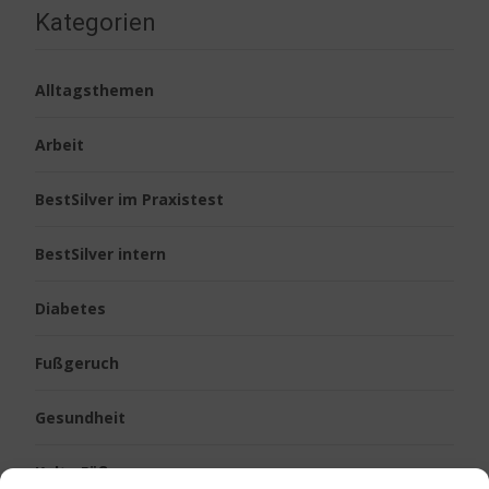
Kategorien
Alltagsthemen
Arbeit
BestSilver im Praxistest
BestSilver intern
Diabetes
Fußgeruch
Gesundheit
Kalte Füße