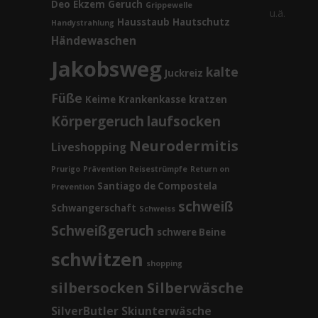
Deo
Ekzem
Geruch
Grippewelle
u.ä.
Hausstaub
Hautschutz
Handystrahlung
Händewaschen
Jakobsweg
kalte
Juckreiz
Füße
Keime
Krankenkasse
kratzen
Körpergeruch
laufsocken
Neurodermitis
Liveshopping
Prurigo
Prävention
Reisestrümpfe
Return on
Santiago de Compostela
Prevention
schweiß
Schwangerschaft
Schweiss
Schweißgeruch
schwere Beine
schwitzen
shopping
silbersocken
Silberwäsche
SilverButler
Skiunterwäsche