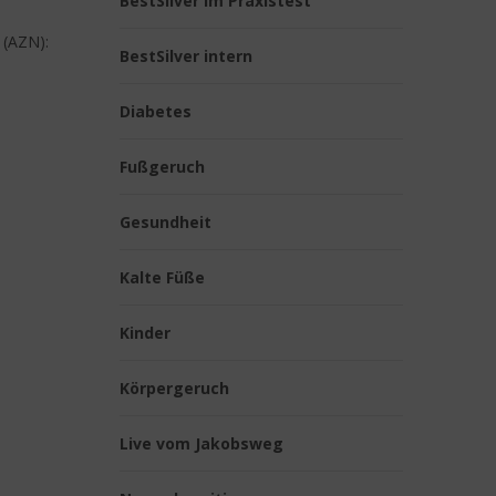
BestSilver im Praxistest
 (AZN):
BestSilver intern
Diabetes
Fußgeruch
Gesundheit
Kalte Füße
Kinder
Körpergeruch
Live vom Jakobsweg