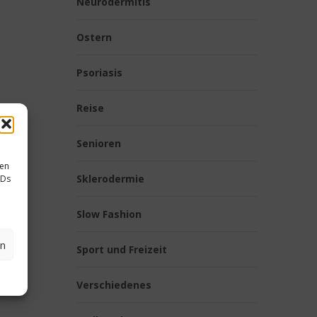
Neurodermitis
Ostern
Psoriasis
Reise
Senioren
sen
Sklerodermie
IDs
Slow Fashion
en
Sport und Freizeit
Verschiedenes