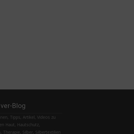
lver-Blog
nen, Tipps, Artikel, Videos zu
n Haut, Hautschutz,
 Therapie, Silber, Silbertextilien