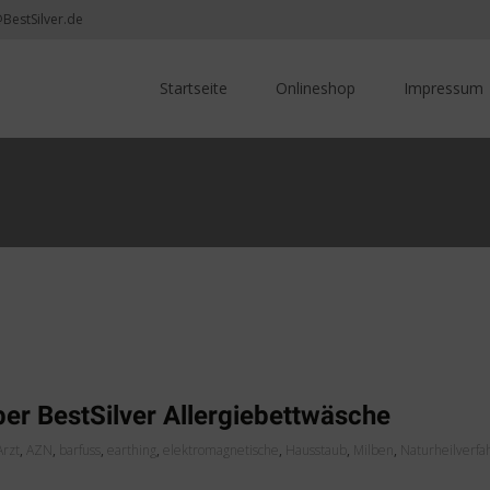
@BestSilver.de
Skip
to
Startseite
Onlineshop
Impressum
content
ber BestSilver Allergiebettwäsche
Arzt
,
AZN
,
barfuss
,
earthing
,
elektromagnetische
,
Hausstaub
,
Milben
,
Naturheilverfa