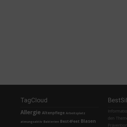
TagCloud
BestSi
Informatio
Allergie
Altenpflege
Arbeitsplatz
den Theme
Blasen
Best4Feet
atmungsaktiv
Bakterien
Prävention,