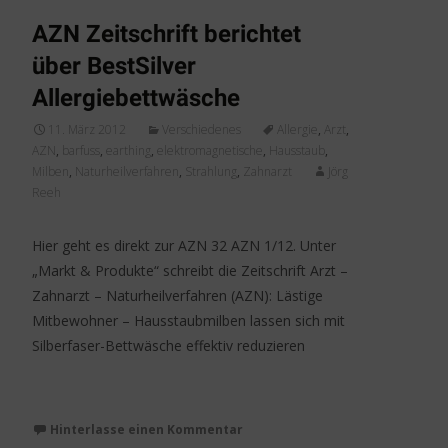
AZN Zeitschrift berichtet
über BestSilver
Allergiebettwäsche
11. März 2012
Verschiedenes
Allergie
,
Arzt
,
AZN
,
barfuss
,
earthing
,
elektromagnetische
,
Hausstaub
,
Milben
,
Naturheilverfahren
,
Strahlung
,
Zahnarzt
Jörg
Reeh
Hier geht es direkt zur AZN 32 AZN 1/12. Unter
„Markt & Produkte“ schreibt die Zeitschrift Arzt –
Zahnarzt – Naturheilverfahren (AZN): Lästige
Mitbewohner – Hausstaubmilben lassen sich mit
Silberfaser-Bettwäsche effektiv reduzieren
Weiterlesen…
Hinterlasse einen Kommentar