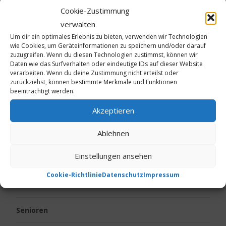
Kalte Füße
Cookie-Zustimmung
verwalten
Kinder
Um dir ein optimales Erlebnis zu bieten, verwenden wir Technologien
wie Cookies, um Geräteinformationen zu speichern und/oder darauf
zuzugreifen. Wenn du diesen Technologien zustimmst, können wir
Körpergeruch
Daten wie das Surfverhalten oder eindeutige IDs auf dieser Website
verarbeiten. Wenn du deine Zustimmung nicht erteilst oder
zurückziehst, können bestimmte Merkmale und Funktionen
Live vom Jakobsweg
beeinträchtigt werden.
Neurodermitis
Akzeptieren
Ablehnen
Ostern
Einstellungen ansehen
Psoriasis
Cookie-Richtlinie
Datenschutz
Impressum
Reise
Senioren