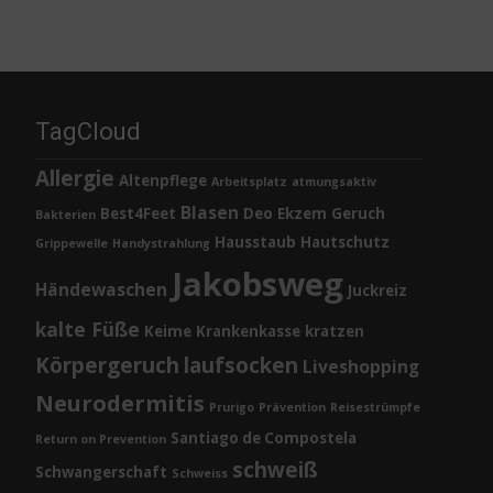
TagCloud
Allergie
Altenpflege
Arbeitsplatz
atmungsaktiv
Blasen
Best4Feet
Deo
Ekzem
Geruch
Bakterien
Hausstaub
Hautschutz
Grippewelle
Handystrahlung
Jakobsweg
Händewaschen
Juckreiz
kalte Füße
Keime
Krankenkasse
kratzen
Körpergeruch
laufsocken
Liveshopping
Neurodermitis
Prurigo
Prävention
Reisestrümpfe
Santiago de Compostela
Return on Prevention
schweiß
Schwangerschaft
Schweiss