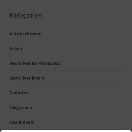
Kategorien
Alltagsthemen
Arbeit
BestSilver im Praxistest
BestSilver intern
Diabetes
Fußgeruch
Gesundheit