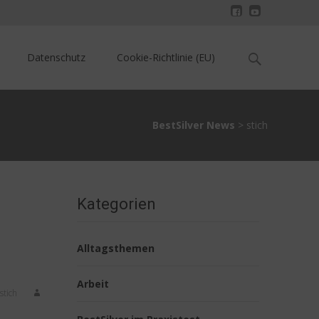
Search
Datenschutz
Cookie-Richtlinie (EU)
for:
BestSilver News
>
stich
Kategorien
Alltagsthemen
Arbeit
stich