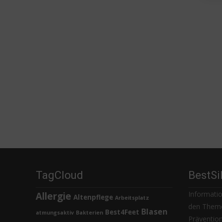
TagCloud
BestSi
Informatio
Allergie
Altenpflege
Arbeitsplatz
den Theme
Blasen
Best4Feet
atmungsaktiv
Bakterien
Prävention,