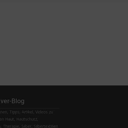
lver-Blog
nen, Tipps, Artikel, Videos zu
n Haut, Hautschutz,
 Therapie, Silber, Silbertextilien