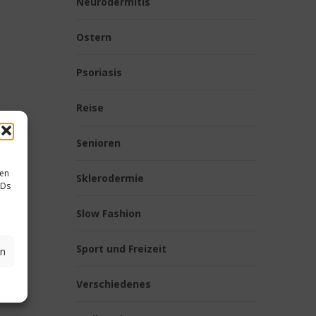
Neurodermitis
Ostern
Psoriasis
Reise
Senioren
sen
Sklerodermie
IDs
Slow Fashion
Sport und Freizeit
en
Verschiedenes