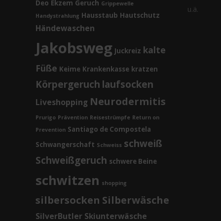
Deo
Ekzem
Geruch
Grippewelle
u.ä.
Hausstaub
Hautschutz
Handystrahlung
Händewaschen
Jakobsweg
kalte
Juckreiz
Füße
Keime
Krankenkasse
kratzen
Körpergeruch
laufsocken
Neurodermitis
Liveshopping
Prurigo
Prävention
Reisestrümpfe
Return on
Santiago de Compostela
Prevention
schweiß
Schwangerschaft
Schweiss
Schweißgeruch
schwere Beine
schwitzen
shopping
silbersocken
Silberwäsche
SilverButler
Skiunterwäsche