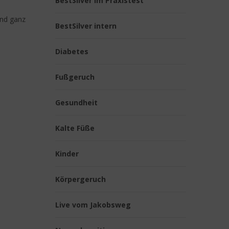
BestSilver im Praxistest
und ganz
BestSilver intern
Diabetes
Fußgeruch
Gesundheit
Kalte Füße
Kinder
Körpergeruch
Live vom Jakobsweg