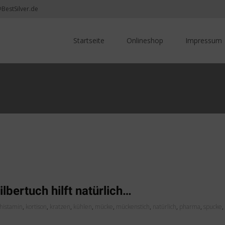
@BestSilver.de
Skip
to
Startseite
Onlineshop
Impressum
content
bertuch hilft natürlich…
ihistamin
,
kortison
,
kratzen
,
kühlen
,
mücke
,
mückenstich
,
natürlich
,
pharma
,
spucke
,