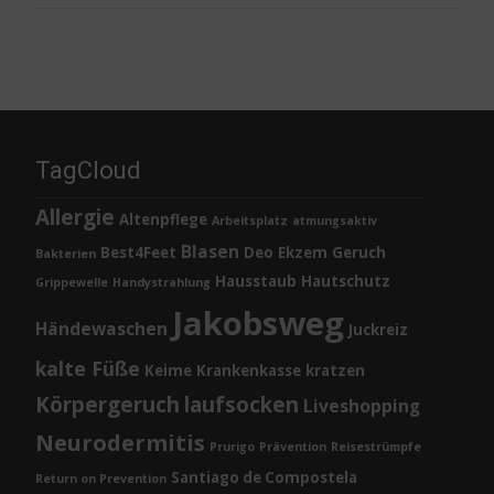
TagCloud
Allergie
Altenpflege
Arbeitsplatz
atmungsaktiv
Blasen
Best4Feet
Deo
Ekzem
Geruch
Bakterien
Hausstaub
Hautschutz
Grippewelle
Handystrahlung
Jakobsweg
Händewaschen
Juckreiz
kalte Füße
Keime
Krankenkasse
kratzen
Körpergeruch
laufsocken
Liveshopping
Neurodermitis
Prurigo
Prävention
Reisestrümpfe
Santiago de Compostela
Return on Prevention