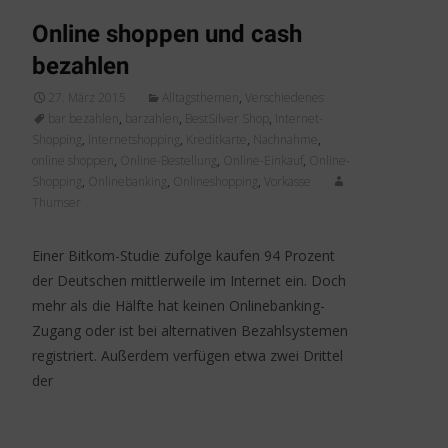
Online shoppen und cash
bezahlen
27. März 2015
Alltagsthemen
,
Verschiedenes
bar bezahlen
,
barzahlen
,
BestSilver Shop
,
Internet-
Shopping
,
Internetshopping
,
Kreditkarte
,
Nachnahme
,
online shoppen
,
Online-Bestellung
,
Online-Einkauf
,
Online-
Shopping
,
Onlinebanking
,
Onlineshopping
,
Vorkasse
Thumser
Einer Bitkom-Studie zufolge kaufen 94 Prozent
der Deutschen mittlerweile im Internet ein. Doch
mehr als die Hälfte hat keinen Onlinebanking-
Zugang oder ist bei alternativen Bezahlsystemen
registriert. Außerdem verfügen etwa zwei Drittel
der
Weiterlesen…