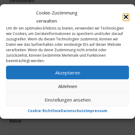
Gesundheit
Cookie-Zustimmung
Kalte Füße
verwalten
Um dir ein optimales Erlebnis zu bieten, verwenden wir Technologien
Kinder
wie Cookies, um Geräteinformationen zu speichern und/oder darauf
zuzugreifen. Wenn du diesen Technologien zustimmst, können wir
Daten wie das Surfverhalten oder eindeutige IDs auf dieser Website
Körpergeruch
verarbeiten. Wenn du deine Zustimmung nicht erteilst oder
zurückziehst, können bestimmte Merkmale und Funktionen
Live vom Jakobsweg
beeinträchtigt werden.
Akzeptieren
Neurodermitis
Ablehnen
Ostern
Einstellungen ansehen
Psoriasis
Cookie-Richtlinie
Datenschutz
Impressum
Reise