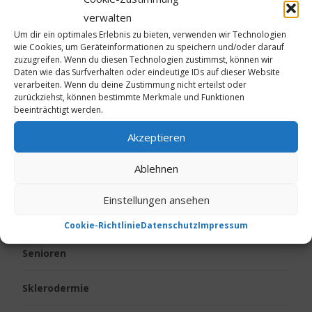
Kinder
verwalten
Um dir ein optimales Erlebnis zu bieten, verwenden wir Technologien
Körpergeruch
wie Cookies, um Geräteinformationen zu speichern und/oder darauf
zuzugreifen. Wenn du diesen Technologien zustimmst, können wir
Daten wie das Surfverhalten oder eindeutige IDs auf dieser Website
Live vom Jakobsweg
verarbeiten. Wenn du deine Zustimmung nicht erteilst oder
zurückziehst, können bestimmte Merkmale und Funktionen
beeinträchtigt werden.
Neurodermitis
Akzeptieren
Ostern
Ablehnen
Psoriasis
Einstellungen ansehen
Reise
Cookie-Richtlinie
Datenschutz
Impressum
Senioren
Sklerodermie