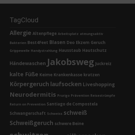
TagCloud
Allergie
Altenpflege
Arbeitsplatz
atmungsaktiv
Blasen
Best4Feet
Deo
Ekzem
Geruch
Bakterien
Hausstaub
Hautschutz
Grippewelle
Handystrahlung
Jakobsweg
Händewaschen
Juckreiz
kalte Füße
Keime
Krankenkasse
kratzen
Körpergeruch
laufsocken
Liveshopping
Neurodermitis
Prurigo
Prävention
Reisestrümpfe
Santiago de Compostela
Return on Prevention
schweiß
Schwangerschaft
Schweiss
Schweißgeruch
schwere Beine