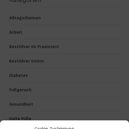
Alltagsthemen
Arbeit
BestSilver im Praxistest
BestSilver intern
Diabetes
Fußgeruch
Gesundheit
Kalte Füße
Cookie-Zustimmung