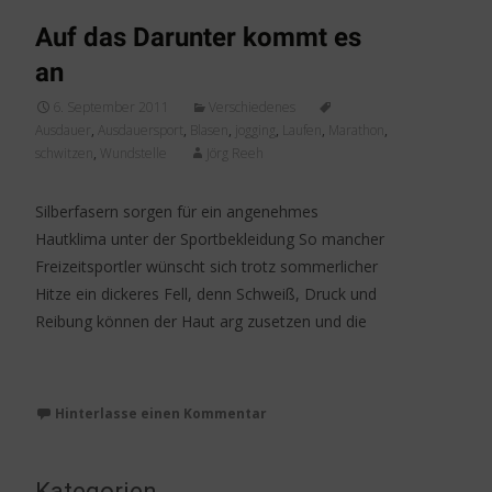
Auf das Darunter kommt es
an
6. September 2011
Verschiedenes
Ausdauer
,
Ausdauersport
,
Blasen
,
jogging
,
Laufen
,
Marathon
,
schwitzen
,
Wundstelle
Jörg Reeh
Silberfasern sorgen für ein angenehmes
Hautklima unter der Sportbekleidung So mancher
Freizeitsportler wünscht sich trotz sommerlicher
Hitze ein dickeres Fell, denn Schweiß, Druck und
Reibung können der Haut arg zusetzen und die
Weiterlesen…
Hinterlasse einen Kommentar
Kategorien