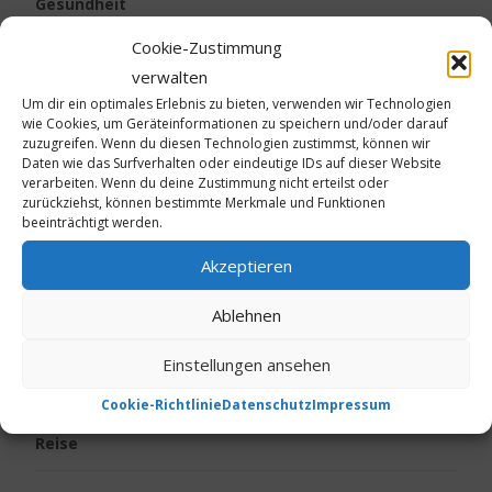
Gesundheit
Cookie-Zustimmung
Kalte Füße
verwalten
Um dir ein optimales Erlebnis zu bieten, verwenden wir Technologien
Kinder
wie Cookies, um Geräteinformationen zu speichern und/oder darauf
zuzugreifen. Wenn du diesen Technologien zustimmst, können wir
Daten wie das Surfverhalten oder eindeutige IDs auf dieser Website
Körpergeruch
verarbeiten. Wenn du deine Zustimmung nicht erteilst oder
zurückziehst, können bestimmte Merkmale und Funktionen
Live vom Jakobsweg
beeinträchtigt werden.
Akzeptieren
Neurodermitis
Ablehnen
Ostern
Einstellungen ansehen
Psoriasis
Cookie-Richtlinie
Datenschutz
Impressum
Reise