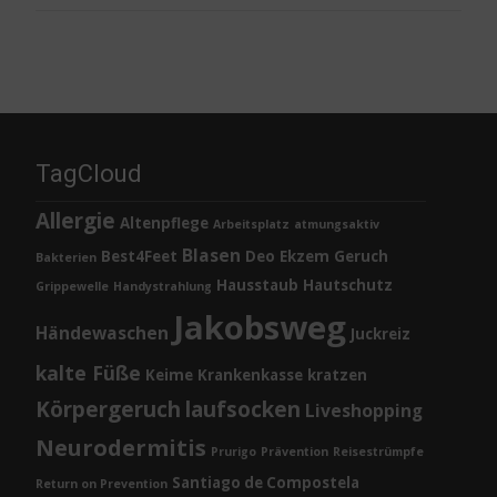
TagCloud
Allergie
Altenpflege
Arbeitsplatz
atmungsaktiv
Blasen
Best4Feet
Deo
Ekzem
Geruch
Bakterien
Hausstaub
Hautschutz
Grippewelle
Handystrahlung
Jakobsweg
Händewaschen
Juckreiz
kalte Füße
Keime
Krankenkasse
kratzen
Körpergeruch
laufsocken
Liveshopping
Neurodermitis
Prurigo
Prävention
Reisestrümpfe
Santiago de Compostela
Return on Prevention