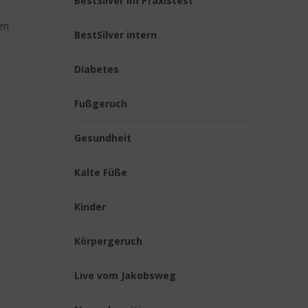
BestSilver im Praxistest
en
BestSilver intern
Diabetes
Fußgeruch
Gesundheit
Kalte Füße
Kinder
Körpergeruch
Live vom Jakobsweg