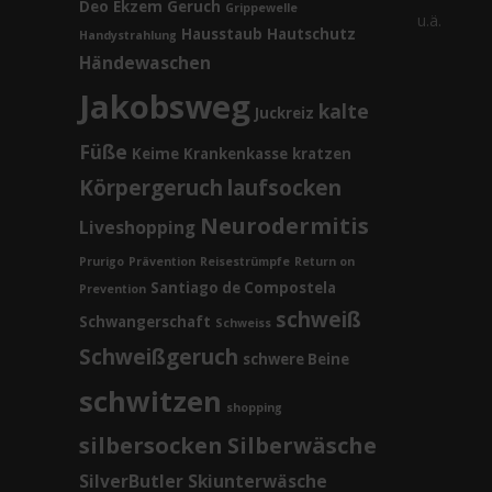
Deo
Ekzem
Geruch
Grippewelle
u.ä.
Hausstaub
Hautschutz
Handystrahlung
Händewaschen
Jakobsweg
kalte
Juckreiz
Füße
Keime
Krankenkasse
kratzen
Körpergeruch
laufsocken
Neurodermitis
Liveshopping
Prurigo
Prävention
Reisestrümpfe
Return on
Santiago de Compostela
Prevention
schweiß
Schwangerschaft
Schweiss
Schweißgeruch
schwere Beine
schwitzen
shopping
silbersocken
Silberwäsche
SilverButler
Skiunterwäsche