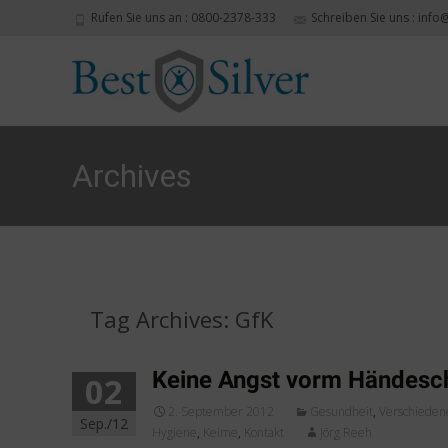
Rufen Sie uns an : 0800-2378-333
Schreiben Sie uns : info
Archives
Tag Archives: GfK
Keine Angst vorm Händesch
02
2. September 2012
Gesundheit
,
Verschieden
Sep./12
Hygiene
,
Keime
,
Kontakt
Jörg Reeh