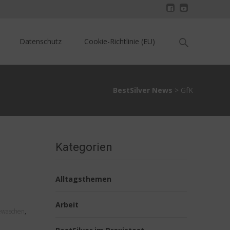
Search
Datenschutz
Cookie-Richtlinie (EU)
for:
BestSilver News
>
GfK
Kategorien
Alltagsthemen
Arbeit
ewaschen
,