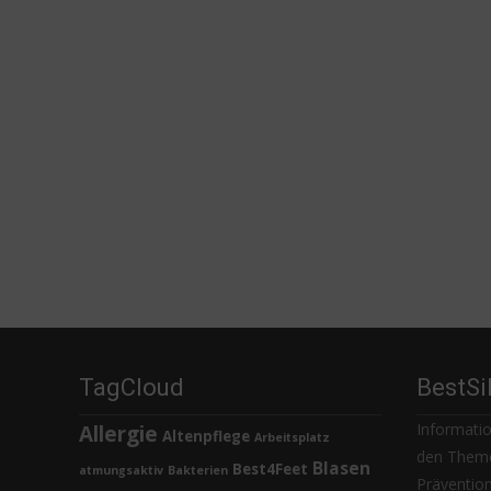
TagCloud
BestSi
Informatio
Allergie
Altenpflege
Arbeitsplatz
den Theme
Blasen
Best4Feet
atmungsaktiv
Bakterien
Prävention,