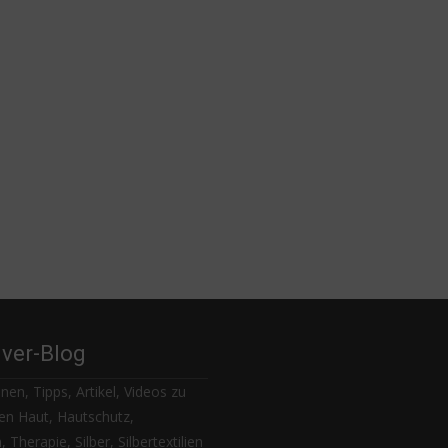
lver-Blog
nen, Tipps, Artikel, Videos zu
n Haut, Hautschutz,
 Therapie, Silber, Silbertextilien