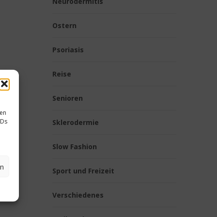
Neurodermitis
Ostern
Psoriasis
Reise
Senioren
sen
IDs
Sklerodermie
Slow Fashion
en
Sport und Freizeit
Verschiedenes