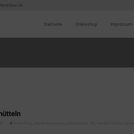
@BestSilver.de
Skip
to
Startseite
Onlineshop
Impressum
content
ütteln
es
Ansteckung
,
Fahrkartenautomat
,
Geldautomat
,
GfK
,
Händeschütteln
,
Händ