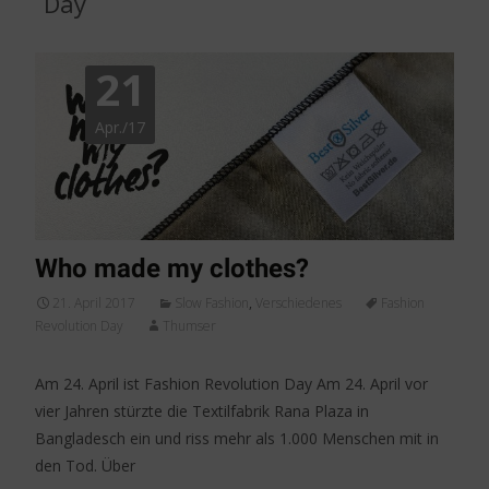
Day
21
Apr./17
Who made my clothes?
21. April 2017
Slow Fashion
,
Verschiedenes
Fashion
Revolution Day
Thumser
Am 24. April ist Fashion Revolution Day Am 24. April vor
vier Jahren stürzte die Textilfabrik Rana Plaza in
Bangladesch ein und riss mehr als 1.000 Menschen mit in
den Tod. Über