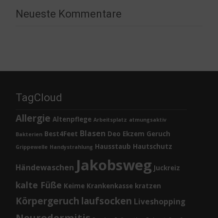
Neueste Kommentare
TagCloud
Allergie
Altenpflege
Arbeitsplatz
atmungsaktiv
Blasen
Best4Feet
Deo
Ekzem
Geruch
Bakterien
Hausstaub
Hautschutz
Grippewelle
Handystrahlung
Jakobsweg
Händewaschen
Juckreiz
kalte Füße
Keime
Krankenkasse
kratzen
Körpergeruch
laufsocken
Liveshopping
Neurodermitis