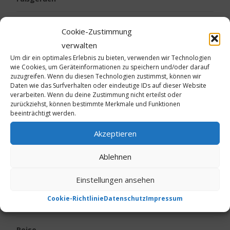
Gesundheit
Cookie-Zustimmung
verwalten
Kalte Füße
Um dir ein optimales Erlebnis zu bieten, verwenden wir Technologien
wie Cookies, um Geräteinformationen zu speichern und/oder darauf
Kinder
zuzugreifen. Wenn du diesen Technologien zustimmst, können wir
Daten wie das Surfverhalten oder eindeutige IDs auf dieser Website
verarbeiten. Wenn du deine Zustimmung nicht erteilst oder
Körpergeruch
zurückziehst, können bestimmte Merkmale und Funktionen
beeinträchtigt werden.
Live vom Jakobsweg
Akzeptieren
Neurodermitis
Ablehnen
Ostern
Einstellungen ansehen
Cookie-Richtlinie
Datenschutz
Impressum
Psoriasis
Reise