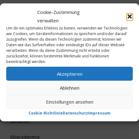
Cookie-Zustimmung
Kinder
verwalten
Um dir ein optimales Erlebnis zu bieten, verwenden wir Technologien
Körpergeruch
wie Cookies, um Geräteinformationen zu speichern und/oder darauf
zuzugreifen. Wenn du diesen Technologien zustimmst, können wir
Live vom Jakobsweg
Daten wie das Surfverhalten oder eindeutige IDs auf dieser Website
verarbeiten. Wenn du deine Zustimmung nicht erteilst oder
zurückziehst, können bestimmte Merkmale und Funktionen
Neurodermitis
beeinträchtigt werden.
Akzeptieren
Ostern
Ablehnen
Psoriasis
Einstellungen ansehen
Reise
Cookie-Richtlinie
Datenschutz
Impressum
Senioren
Sklerodermie