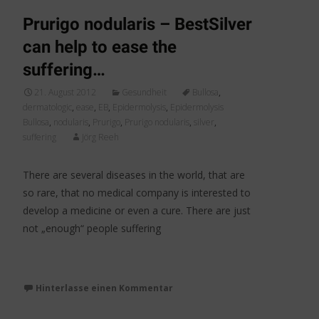
Prurigo nodularis – BestSilver
can help to ease the
suffering…
21. August 2012
Gesundheit
Bullosa
,
dermatologic
,
ease
,
EB
,
Epidermolysis
,
Epidermolysis
Bullosa
,
nodularis
,
Prurigo
,
Prurigo nodularis
,
silver
,
suffering
Jörg Reeh
There are several diseases in the world, that are
so rare, that no medical company is interested to
develop a medicine or even a cure. There are just
not „enough“ people suffering
Weiterlesen…
Hinterlasse einen Kommentar