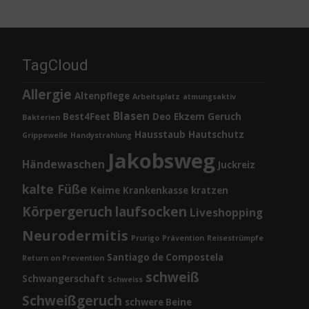
TagCloud
Allergie
Altenpflege
Arbeitsplatz
atmungsaktiv
Blasen
Best4Feet
Deo
Ekzem
Geruch
Bakterien
Hausstaub
Hautschutz
Grippewelle
Handystrahlung
Jakobsweg
Händewaschen
Juckreiz
kalte Füße
Keime
Krankenkasse
kratzen
Körpergeruch
laufsocken
Liveshopping
Neurodermitis
Prurigo
Prävention
Reisestrümpfe
Santiago de Compostela
Return on Prevention
schweiß
Schwangerschaft
Schweiss
Schweißgeruch
schwere Beine