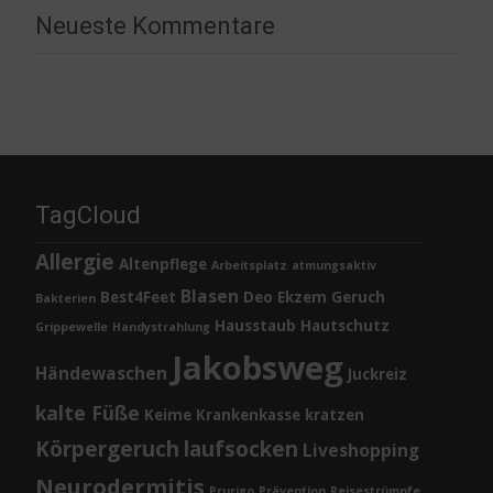
Neueste Kommentare
TagCloud
Allergie
Altenpflege
Arbeitsplatz
atmungsaktiv
Blasen
Best4Feet
Deo
Ekzem
Geruch
Bakterien
Hausstaub
Hautschutz
Grippewelle
Handystrahlung
Jakobsweg
Händewaschen
Juckreiz
kalte Füße
Keime
Krankenkasse
kratzen
Körpergeruch
laufsocken
Liveshopping
Neurodermitis
Prurigo
Prävention
Reisestrümpfe