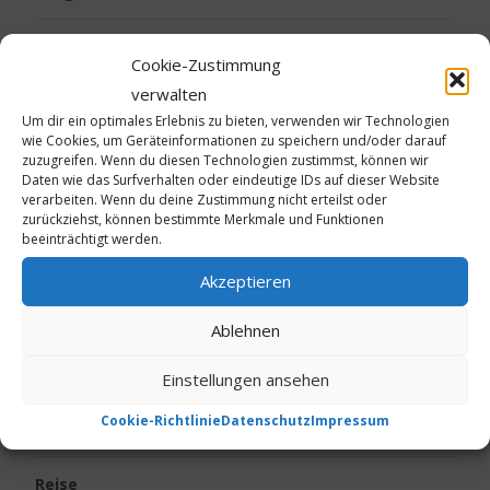
Gesundheit
Cookie-Zustimmung
verwalten
Kalte Füße
Um dir ein optimales Erlebnis zu bieten, verwenden wir Technologien
wie Cookies, um Geräteinformationen zu speichern und/oder darauf
Kinder
zuzugreifen. Wenn du diesen Technologien zustimmst, können wir
Daten wie das Surfverhalten oder eindeutige IDs auf dieser Website
verarbeiten. Wenn du deine Zustimmung nicht erteilst oder
Körpergeruch
zurückziehst, können bestimmte Merkmale und Funktionen
beeinträchtigt werden.
Live vom Jakobsweg
Akzeptieren
Neurodermitis
Ablehnen
Ostern
Einstellungen ansehen
Cookie-Richtlinie
Datenschutz
Impressum
Psoriasis
Reise