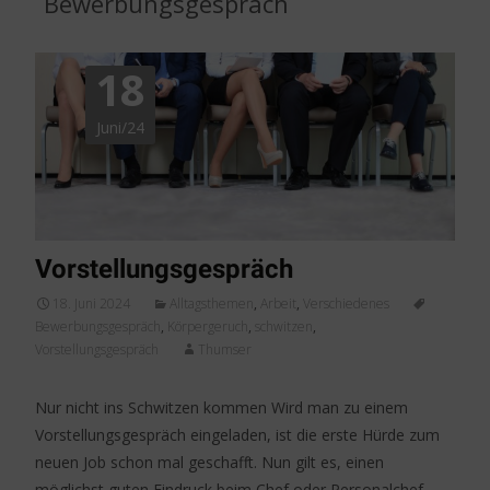
Bewerbungsgespräch
18
Juni/24
Vorstellungsgespräch
18. Juni 2024
Alltagsthemen
,
Arbeit
,
Verschiedenes
Bewerbungsgespräch
,
Körpergeruch
,
schwitzen
,
Vorstellungsgespräch
Thumser
Nur nicht ins Schwitzen kommen Wird man zu einem
Vorstellungsgespräch eingeladen, ist die erste Hürde zum
neuen Job schon mal geschafft. Nun gilt es, einen
möglichst guten Eindruck beim Chef oder Personalchef