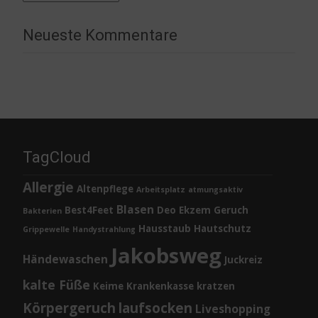
Neueste Kommentare
TagCloud
Allergie
Altenpflege
Arbeitsplatz
atmungsaktiv
Blasen
Best4Feet
Deo
Ekzem
Geruch
Bakterien
Hausstaub
Hautschutz
Grippewelle
Handystrahlung
Jakobsweg
Händewaschen
Juckreiz
kalte Füße
Keime
Krankenkasse
kratzen
Körpergeruch
laufsocken
Liveshopping