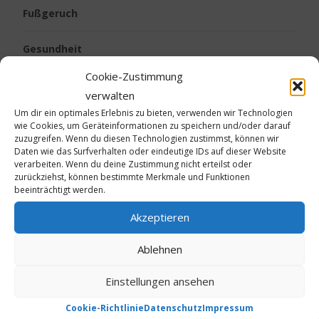
Fußgeruch
Gesundheit
Cookie-Zustimmung
Kalte Füße
verwalten
Um dir ein optimales Erlebnis zu bieten, verwenden wir Technologien
Kinder
wie Cookies, um Geräteinformationen zu speichern und/oder darauf
zuzugreifen. Wenn du diesen Technologien zustimmst, können wir
Daten wie das Surfverhalten oder eindeutige IDs auf dieser Website
Körpergeruch
verarbeiten. Wenn du deine Zustimmung nicht erteilst oder
zurückziehst, können bestimmte Merkmale und Funktionen
beeinträchtigt werden.
Live vom Jakobsweg
Akzeptieren
Neurodermitis
Ablehnen
Ostern
Einstellungen ansehen
Psoriasis
Cookie-Richtlinie
Datenschutz
Impressum