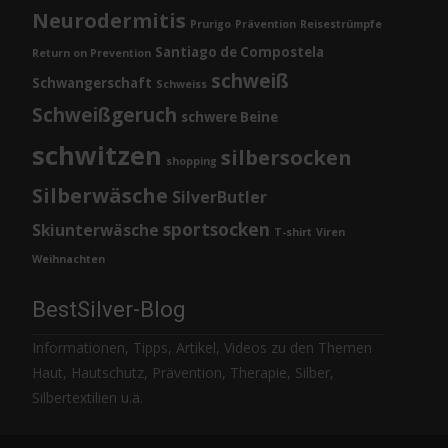
Neurodermitis
Prurigo
Prävention
Reisestrümpfe
Santiago de Compostela
Return on Prevention
schweiß
Schwangerschaft
Schweiss
Schweißgeruch
schwere Beine
schwitzen
silbersocken
shopping
Silberwäsche
SilverButler
sportsocken
Skiunterwäsche
T-shirt
Viren
Weihnachten
BestSilver-Blog
Informationen, Tipps, Artikel, Videos zu den Themen
Haut, Hautschutz, Prävention, Therapie, Silber,
Silbertextilien u.ä.