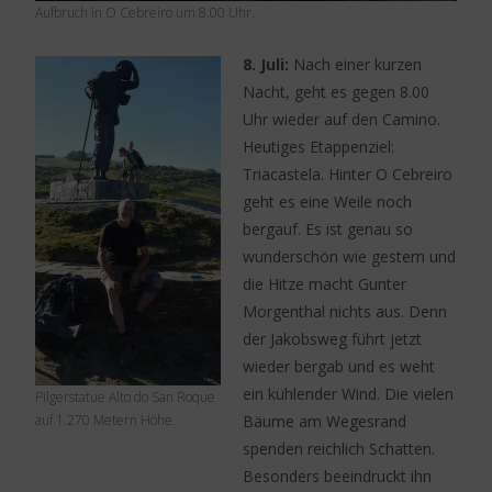
Aufbruch in O Cebreiro um 8.00 Uhr.
8. Juli:
Nach einer kurzen
Nacht, geht es gegen 8.00
Uhr wieder auf den Camino.
Heutiges Etappenziel:
Triacastela. Hinter O Cebreiro
geht es eine Weile noch
bergauf. Es ist genau so
wunderschön wie gestern und
die Hitze macht Gunter
Morgenthal nichts aus. Denn
der Jakobsweg führt jetzt
wieder bergab und es weht
ein kühlender Wind. Die vielen
Pilgerstatue Alto do San Roque
auf 1.270 Metern Höhe.
Bäume am Wegesrand
spenden reichlich Schatten.
Besonders beeindruckt ihn