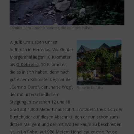
Camino Duro – zehn Kilometer, die es in sich haben.
7. Juli:
Um sieben Uhr ist
Aufbruch in Herrerías. Vor Gunter
Morgenthal liegen 10 Kilometer
bis
O Cebreiro
. 10 Kilometer,
die es in sich haben, denn nach
gut einem Kilometer beginnt der
„Camino Duro“, der „harte Weg“,
Pause in La Faba.
der mit unterschiedlichen
Steigungen zwischen 12 und 18
Grad auf 1.300 Meter hinauf führt. Trotzdem freut sich der
Buxtehuder auf diesen Abschnitt, den er nun schon zum
dritten Mal geht und der mit Worten kaum zu beschreiben
ist. In
La Faba
, auf 920 Metern Höhe legt er eine Pause