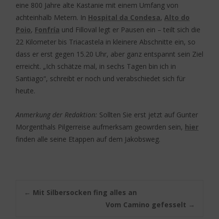
eine 800 Jahre alte Kastanie mit einem Umfang von
achteinhalb Metern. In
Hospital da Condesa
,
Alto do
Poio
,
Fonfría
und Filloval legt er Pausen ein – teilt sich die
22 Kilometer bis Triacastela in kleinere Abschnitte ein, so
dass er erst gegen 15.20 Uhr, aber ganz entspannt sein Ziel
erreicht. „Ich schätze mal, in sechs Tagen bin ich in
Santiago“, schreibt er noch und verabschiedet sich für
heute.
Anmerkung der Redaktion:
Sollten Sie erst jetzt auf Gunter
Morgenthals Pilgerreise aufmerksam geowrden sein,
hier
finden alle seine Etappen auf dem Jakobsweg.
Post
←
Mit Silbersocken fing alles an
Vom Camino gefesselt
→