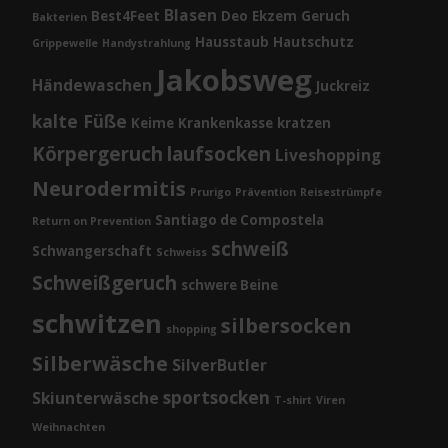
Blasen
Best4Feet
Deo
Ekzem
Geruch
Bakterien
Hausstaub
Hautschutz
Grippewelle
Handystrahlung
Jakobsweg
Händewaschen
Juckreiz
kalte Füße
Keime
Krankenkasse
kratzen
Körpergeruch
laufsocken
Liveshopping
Neurodermitis
Prurigo
Prävention
Reisestrümpfe
Santiago de Compostela
Return on Prevention
schweiß
Schwangerschaft
Schweiss
Schweißgeruch
schwere Beine
schwitzen
silbersocken
shopping
Silberwäsche
SilverButler
sportsocken
Skiunterwäsche
T-shirt
Viren
Weihnachten