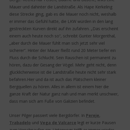
Mauer und dahinter die Landstraße. Als Hape Kerkeling
diese Strecke ging, gab es die Mauer noch nicht, weshalb
er immer das Gefühl hatte, die LKW würden in den lang
gestreckten Kurven direkt auf ihn zufahren. „Das erscheint
einem auch heute noch so“, schreibt Gunter Morgenthal,
„aber durch die Mauer fühlt man sich jetzt sehr viel
sicherer“. Hinter der Mauer fließt rund 20 Meter tiefer ein
Fluss durch die Schlucht. Sein Rauschen ist permanent zu
hören, dazu der Gesang der Vögel. Mehr geht nicht, denn
glücklicherweise ist die Landstraße heute nicht sehr stark
befahren.Hier und da ist auch das Plätschern kleiner
Bergquellen zu hören. Alles in allem ist einem hier die
ganze Kraft der Natur ganz nah und man merkt unschwer,
dass man sich am Fuße von Galizien befindet.
Unser Pilger passiert viele Bergdörfer. In
Pereje
,
Trabadelo
und
Vega de Valcarce
legt er kurze Pausen
zum Verschnaufen ein. Unterwegs trifft er immer wieder