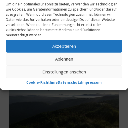
Um dir ein optimales Erlebnis zu bieten, verwenden wir Technologien
Menge zu erzählen und die Stimmung wird immer
wie Cookies, um Geräteinformationen zu speichern und/oder darauf
ausgelassener. Die Zeit vergeht und so ist es schon nach
zuzugreifen. Wenn du diesen Technologien zustimmst, können wir
eins, als unser Pilger zufrieden in seinem Bett in der
Daten wie das Surfverhalten oder eindeutige IDs auf dieser Website
verarbeiten. Wenn du deine Zustimmung nicht erteilst oder
Pension einschläft.
zurückziehst, können bestimmte Merkmale und Funktionen
beeinträchtigt werden.
Schattige Bäume und ein
Akzeptieren
frischer Wind
Ablehnen
Einstellungen ansehen
Cookie-Richtlinie
Datenschutz
Impressum