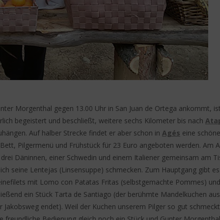
unter Morgenthal gegen 13.00 Uhr in San Juan de Ortega ankommt, ist
lich begeistert und beschließt, weitere sechs Kilometer bis nach
Ata
hängen. Auf halber Strecke findet er aber schon in
Agés
eine schöne
r Bett, Pilgermenü und Frühstück für 23 Euro angeboten werden. Am A
t drei Däninnen, einer Schwedin und einem Italiener gemeinsam am T
 sich seine Lentejas (Linsensuppe) schmecken. Zum Hauptgang gibt es
inefilets mit Lomo con Patatas Fritas (selbstgemachte Pommes) un
ließend ein Stück Tarta de Santiago (der berühmte Mandelkuchen aus
r Jakobsweg endet). Weil der Kuchen unserem Pilger so gut schmeckt
e freundliche Bedienung gleich noch ein Stück und Gunter Morgenthal 