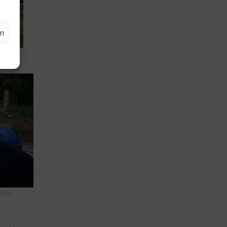
en
ucht.