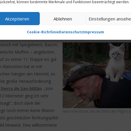
ückziehst, können bestimmte Merkmale und Funktionen beeinträchtigt werden.
Akzeptieren
Ablehnen
Einstellungen anseh
paß.
Cookie-Richtlinie
Datenschutz
Impressum
hstück mit Spiegeleiern, Bacon,
anische Muffins – angeboten.
f zu seiner 11. Etappe ins gut
en Klamotten hat er mit
lkchen hängen am Himmel, es
 Die große Herausforderung
e
Sierra de San Millán
. „Von
12 Kilometer ging ich sehr
esagt“, doch dank der
iegs noch immer keine Blasen
Noch eine Katze, die die Nähe des Pilgers s
olz geschnitzten Richtungspfeil
ld hinweist. Eine willkommene