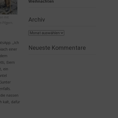
Weihnachten
en mit
Archiv
n Pilgern.
Archiv
tsApp. „Ich
Neueste Kommentare
Nach einer
 dem
ti, Eiern
, ein
ntel
 Gunter
nfalls.
 die nassen
 kalt, dafür