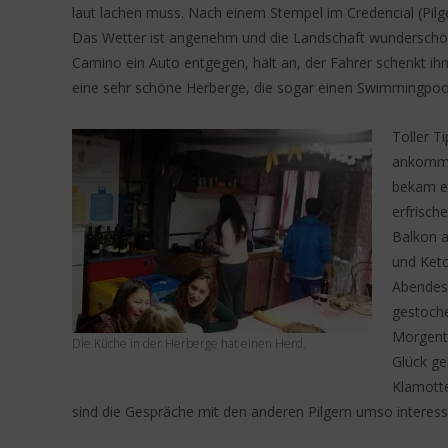
laut lachen muss. Nach einem Stempel im Credencial (Pilg
Das Wetter ist angenehm und die Landschaft wunderschö
Camino ein Auto entgegen, hält an, der Fahrer schenkt ih
eine sehr schöne Herberge, die sogar einen Swimmingpool
Toller T
ankommt.
bekam ei
erfrisc
Balkon a
und Ketc
Abendess
gestoche
Morgenth
Die Küche in der Herberge hat einen Herd.
Glück ge
Klamotte
sind die Gespräche mit den anderen Pilgern umso interess