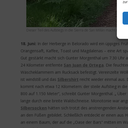
zur
Dieser Teil des Aufstiegs in die Sierra de San Millán macht noch S
18. Juni:
In der Herberge in Belorado wird ein üppiges Frü
Orangensaft, Kaffee, Toast und Magdalenas – eine Art sp
Gut gestärkt macht sich Gunter Morgenthal um 7.30 Uhr au
24 Kilometer entfernte
San Juan de Ortega
. Die feucht
Wäscheklammern am Rucksack befestigt. Vereinzelte Wö
ist windstill und das
Silbershirt
reicht wieder einmal aus.
kommt nach etwa 12 Kilometern: der steile Aufstieg in di
800 auf 1.150 Meter“, schreibt Gunter Morgenthal. „ Über 
lange durch eine breite Waldschneise. Monotonie war ang
Silbersocken
hätten sich trotzt des anstrengenden Anst
an den Füßen gebildet. Schließlich entdeckt er einen aus H
an einem Baum, der auf die „Oase der Bars“ mitten im Wa