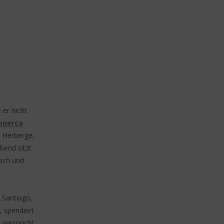
 er nicht
puerca
 Herberge,
bend sitzt
isch und
d
 Santiago,
, spendiert
verspricht,