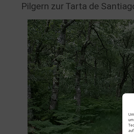
Pilgern zur Tarta de Santiag
Um 
um 
Tec
auf