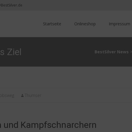
@BestSilver.de
Skip
to
Startseite
Onlineshop
Impressum
content
s Ziel
BestSilver News
kobsweg
Thumser
n und Kampfschnarchern