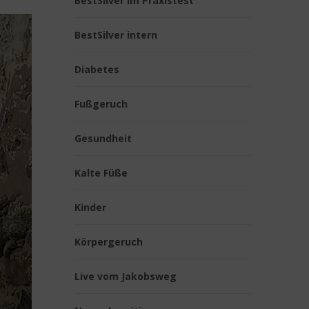
BestSilver im Praxistest
BestSilver intern
Diabetes
Fußgeruch
Gesundheit
Kalte Füße
Kinder
Körpergeruch
Live vom Jakobsweg