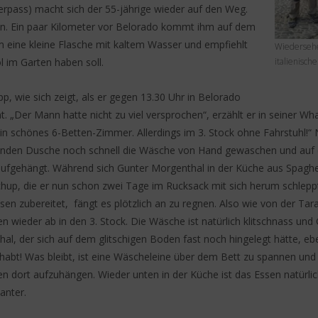
erpass) macht sich der 55-jährige wieder auf den Weg.
n. Ein paar Kilometer vor Belorado kommt ihm auf dem
m eine kleine Flasche mit kaltem Wasser und empfiehlt
Wiederseh
 im Garten haben soll.
italienische
ipp, wie sich zeigt, als er gegen 13.30 Uhr in Belorado
 „Der Mann hatte nicht zu viel versprochen“, erzählt er in seiner Wha
n schönes 6-Betten-Zimmer. Allerdings im 3. Stock ohne Fahrstuhl!“ 
henden Dusche noch schnell die Wäsche von Hand gewaschen und auf
ufgehängt. Während sich Gunter Morgenthal in der Küche aus Spaghet
hup, die er nun schon zwei Tage im Rucksack mit sich herum schleppt
en zubereitet, fängt es plötzlich an zu regnen. Also wie von der Tara
n wieder ab in den 3. Stock. Die Wäsche ist natürlich klitschnass und
al, der sich auf dem glitschigen Boden fast noch hingelegt hätte, ebe
habt! Was bleibt, ist eine Wäscheleine über dem Bett zu spannen und
n dort aufzuhängen. Wieder unten in der Küche ist das Essen natürlich
anter.