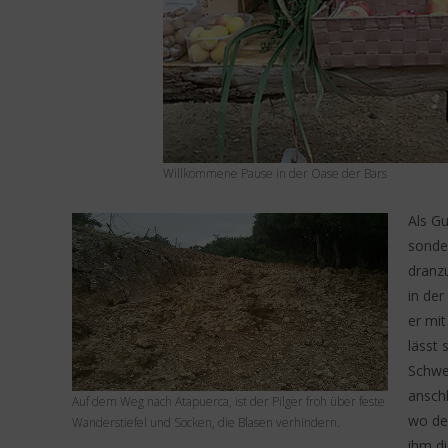
Willkommene Pause in der Oase der Bars
Als G
sonder
dranzu
in de
er mi
lässt
Schwe
ansch
Auf dem Weg nach Atapuerca, ist der Pilger froh über feste
wo de
Wanderstiefel und Socken, die Blasen verhindern.
ihm di