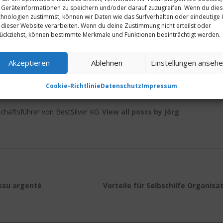
die Best4Body®
Silberwäsche
!
Geräteinformationen zu speichern und/oder darauf zuzugreifen. Wenn du die
hnologien zustimmst, können wir Daten wie das Surfverhalten oder eindeutige 
 dieser Website verarbeiten. Wenn du deine Zustimmung nicht erteilst oder
t.de
ückziehst, können bestimmte Merkmale und Funktionen beeinträchtigt werden.
Akzeptieren
Ablehnen
Einstellungen anseh
Cookie-Richtlinie
Datenschutz
Impressum
eh
chäftsführer von BestSilver KG
View all posts by Jörg
issu argenté
Vorteile für Selbsthilfe Organis