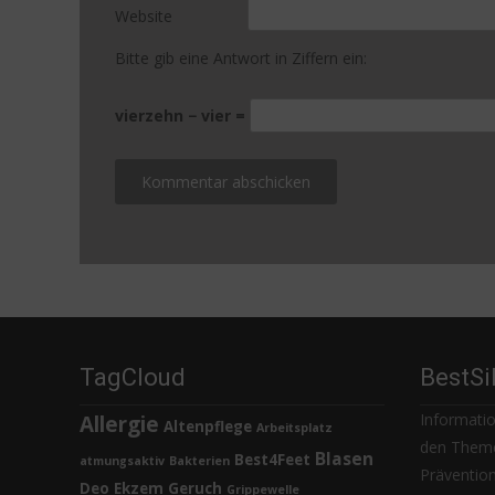
Website
Bitte gib eine Antwort in Ziffern ein:
vierzehn − vier =
TagCloud
BestSi
Informatio
Allergie
Altenpflege
Arbeitsplatz
den Theme
Blasen
Best4Feet
atmungsaktiv
Bakterien
Prävention,
Deo
Ekzem
Geruch
Grippewelle