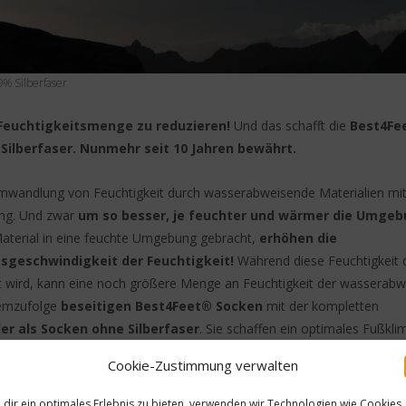
9% Silberfaser
Feuchtigkeitsmenge zu reduzieren!
Und das schafft die
Best4Fe
Silberfaser. Nunmehr seit 10 Jahren bewährt.
 Umwandlung von Feuchtigkeit durch wasserabweisende Materialien mit
ung. Und zwar
um so besser, je feuchter und wärmer die Umgeb
aterial in eine feuchte Umgebung gebracht,
erhöhen die
sgeschwindigkeit der Feuchtigkeit!
Während diese Feuchtigkeit 
 wird, kann eine noch größere Menge an Feuchtigkeit der wasserab
Demzufolge
beseitigen Best4Feet® Socken
mit der kompletten
er als Socken ohne Silberfaser
. Sie schaffen ein optimales Fußkli
m.a.W.:
Best4Feet® Silbersocken = Weniger Schwitzen = trocke
Cookie-Zustimmung verwalten
dir ein optimales Erlebnis zu bieten, verwenden wir Technologien wie Cookies,