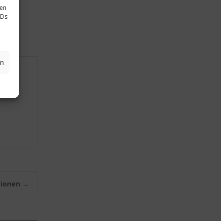
sen
IDs
en
ationen
→