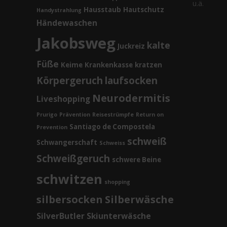
u.ä.
Hausstaub
Hautschutz
Handystrahlung
Händewaschen
Jakobsweg
kalte
Juckreiz
Füße
Keime
Krankenkasse
kratzen
Körpergeruch
laufsocken
Neurodermitis
Liveshopping
Prurigo
Prävention
Reisestrümpfe
Return on
Santiago de Compostela
Prevention
schweiß
Schwangerschaft
Schweiss
Schweißgeruch
schwere Beine
schwitzen
shopping
silbersocken
Silberwäsche
SilverButler
Skiunterwäsche