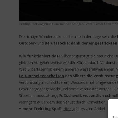
Richtige Trekkingschuhe nur mit der richtigen Socke: Best4Feet® mit 
Die richtige Wandersocke sollte also in der Lage sein, die
Outdoor-
und
Berufssocke: dank der eingestrickten 
Wie funktioniert das?
Silber begünstigt die natürliche
gleichen Vorgehensweise wie der Körper: durch Verdunst
Wird Silberfaser mit einem anderen wasserabweisenden M
Leitungseigenschaften
des Silbers die Verdunstung
Verdunstung in (unsichtbaren) Wasserdampf umgewandelt
Faser entgegengebracht und somit verdunstet werden. 
Silberfaserausstattung,
Fußschweiß wesentlich schnell
verringern außerdem den Verlust durch Konvektion. Oder 
= mehr Trekking Spaß!
Hier
geht es zum Artikel
Um 