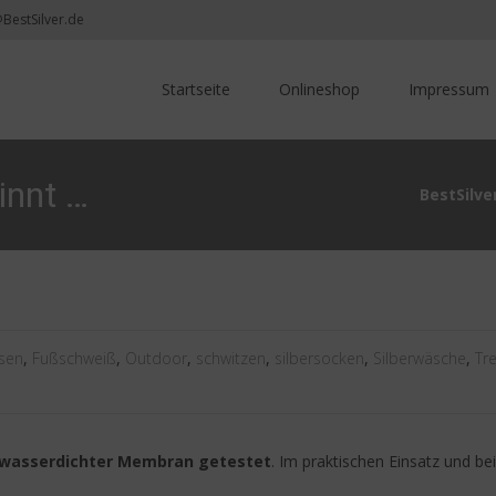
@BestSilver.de
Skip
to
Startseite
Onlineshop
Impressum
content
innt …
BestSilv
sen
,
Fußschweiß
,
Outdoor
,
schwitzen
,
silbersocken
,
Silberwäsche
,
Tr
t wasserdichter Membran getestet
. Im praktischen Einsatz und be