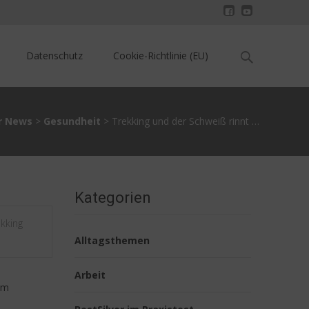
Search
Datenschutz
Cookie-Richtlinie (EU)
for:
er News
>
Gesundheit
>
Trekking und der Schweiß rinnt …
Kategorien
ekking
Alltagsthemen
Arbeit
im