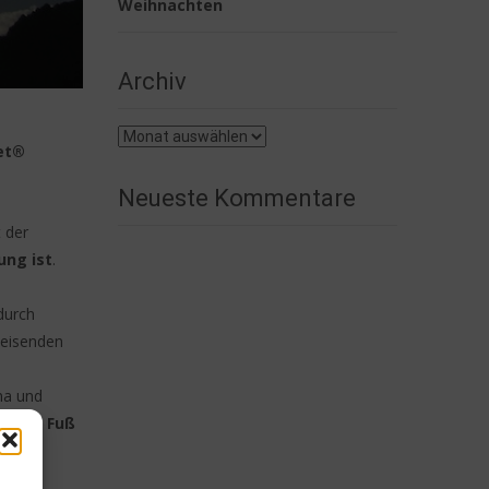
Weihnachten
Archiv
Archiv
et®
Neueste Kommentare
 der
ung ist
.
durch
weisenden
ma und
nerer Fuß