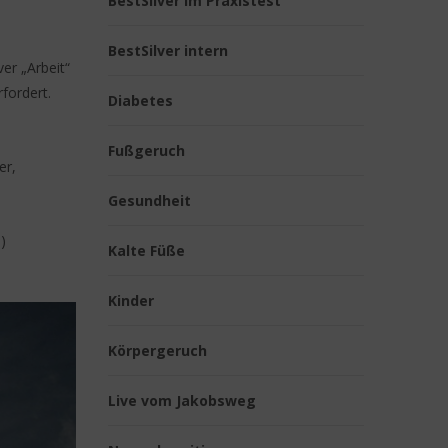
BestSilver im Praxistest
BestSilver intern
ver „Arbeit“
fordert.
Diabetes
Fußgeruch
er,
Gesundheit
)
Kalte Füße
Kinder
Körpergeruch
Live vom Jakobsweg