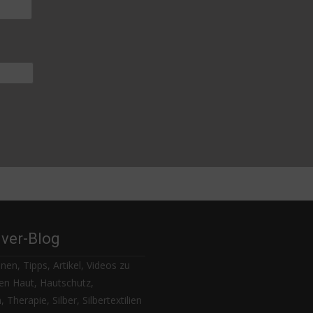
lver-Blog
nen, Tipps, Artikel, Videos zu
n Haut, Hautschutz,
 Therapie, Silber, Silbertextilien