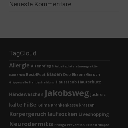
Neueste Kommentare
TagCloud
Allergie
Altenpflege
Arbeitsplatz
atmungsaktiv
Blasen
Best4Feet
Deo
Ekzem
Geruch
Bakterien
Hausstaub
Hautschutz
Grippewelle
Handystrahlung
Jakobsweg
Händewaschen
Juckreiz
kalte Füße
Keime
Krankenkasse
kratzen
Körpergeruch
laufsocken
Liveshopping
Neurodermitis
Prurigo
Prävention
Reisestrümpfe