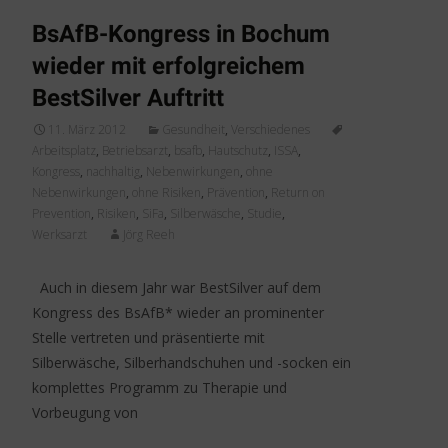
BsAfB-Kongress in Bochum
wieder mit erfolgreichem
BestSilver Auftritt
11. März 2012
Gesundheit
,
Verschiedenes
Arbeitsplatz
,
Betriebsarzt
,
bsafb
,
Hautschutz
,
ISSA
,
Kongress
,
nachhaltig
,
Nebenwirkungen
,
ohne
Nebenwirkungen
,
ohne Risiken
,
Prävention
,
Return on
Prevention
,
Risiken
,
SiFa
,
Silberwäsche
,
Studie
,
Werksarzt
Jörg Reeh
Auch in diesem Jahr war BestSilver auf dem
Kongress des BsAfB* wieder an prominenter
Stelle vertreten und präsentierte mit
Silberwäsche, Silberhandschuhen und -socken ein
komplettes Programm zu Therapie und
Vorbeugung von