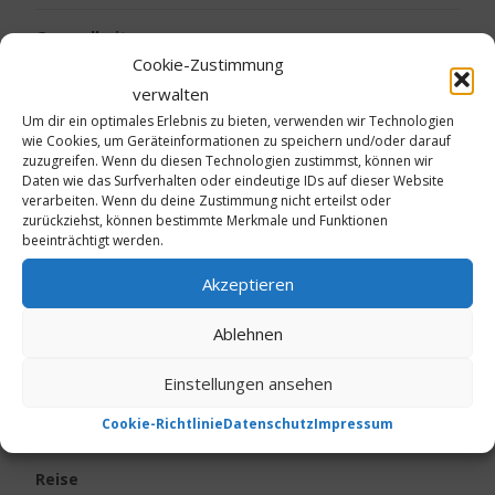
Gesundheit
Cookie-Zustimmung
Kalte Füße
verwalten
Um dir ein optimales Erlebnis zu bieten, verwenden wir Technologien
wie Cookies, um Geräteinformationen zu speichern und/oder darauf
Kinder
zuzugreifen. Wenn du diesen Technologien zustimmst, können wir
Daten wie das Surfverhalten oder eindeutige IDs auf dieser Website
verarbeiten. Wenn du deine Zustimmung nicht erteilst oder
Körpergeruch
zurückziehst, können bestimmte Merkmale und Funktionen
beeinträchtigt werden.
Live vom Jakobsweg
Akzeptieren
Neurodermitis
Ablehnen
Ostern
Einstellungen ansehen
Psoriasis
Cookie-Richtlinie
Datenschutz
Impressum
Reise