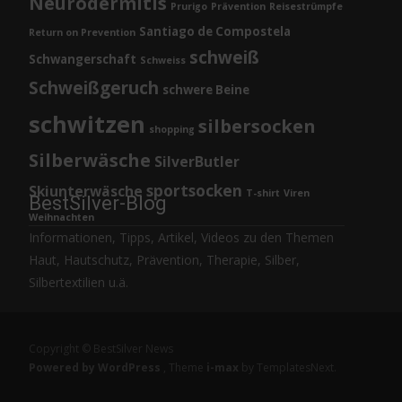
Neurodermitis
Prurigo
Prävention
Reisestrümpfe
Santiago de Compostela
Return on Prevention
schweiß
Schwangerschaft
Schweiss
Schweißgeruch
schwere Beine
schwitzen
silbersocken
shopping
Silberwäsche
SilverButler
sportsocken
Skiunterwäsche
T-shirt
Viren
BestSilver-Blog
Weihnachten
Informationen, Tipps, Artikel, Videos zu den Themen
Haut, Hautschutz, Prävention, Therapie, Silber,
Silbertextilien u.ä.
Copyright © BestSilver News
Powered by WordPress
, Theme
i-max
by TemplatesNext.