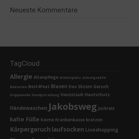
Neueste Kommentare
TagCloud
Allergie
Altenpflege
Arbeitsplatz
atmungsaktiv
Blasen
Best4Feet
Deo
Ekzem
Geruch
Bakterien
Hausstaub
Hautschutz
Grippewelle
Handystrahlung
Jakobsweg
Händewaschen
Juckreiz
kalte Füße
Keime
Krankenkasse
kratzen
Körpergeruch
laufsocken
Liveshopping