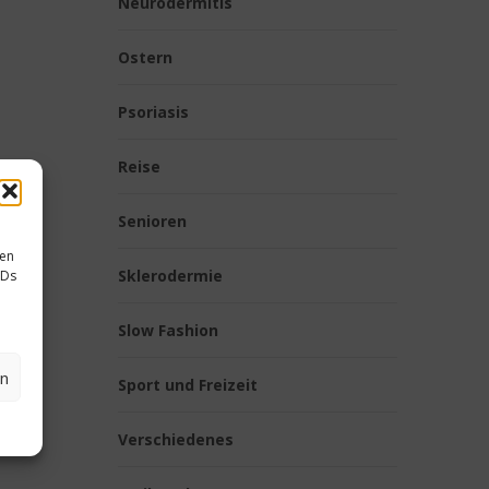
Neurodermitis
Ostern
Psoriasis
Reise
Senioren
sen
Sklerodermie
IDs
Slow Fashion
en
Sport und Freizeit
Verschiedenes