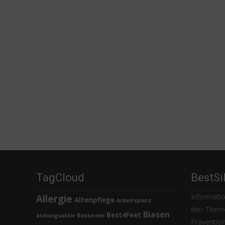
TagCloud
BestSi
Informatio
Allergie
Altenpflege
Arbeitsplatz
den Theme
Blasen
Best4Feet
atmungsaktiv
Bakterien
Prävention,