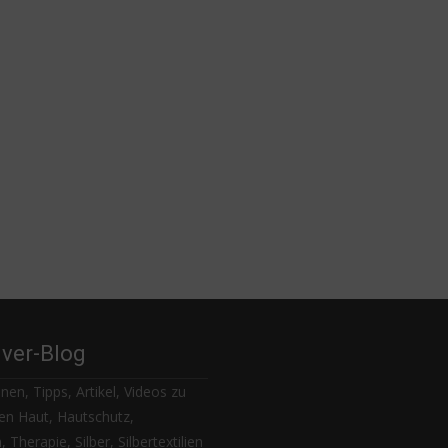
lver-Blog
nen, Tipps, Artikel, Videos zu
n Haut, Hautschutz,
 Therapie, Silber, Silbertextilien