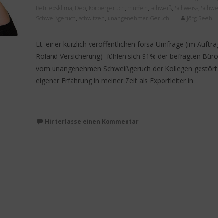
Betriebsklima
,
Deo
,
Körpergeruch
,
müffeln
,
schweiß
,
Schweiss
,
Schwe
Schweißgeruch
,
schwitzen
,
unangenehmer Geruch
Jörg Reeh
Lt. einer kürzlich veröffentlichen forsa Umfrage (im Auftra
Roland Versicherung) fühlen sich 91% der befragten Büro
vom unangenehmen Schweißgeruch der Kollegen gestört
eigener Erfahrung in meiner Zeit als Exportleiter in
Weiterlesen…
Hinterlasse einen Kommentar