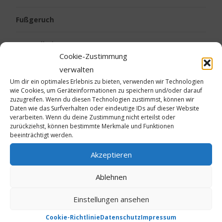
Fußgeruch
Gesundheit
Cookie-Zustimmung
Kalte Füße
verwalten
Um dir ein optimales Erlebnis zu bieten, verwenden wir Technologien
wie Cookies, um Geräteinformationen zu speichern und/oder darauf
Kinder
zuzugreifen. Wenn du diesen Technologien zustimmst, können wir
Daten wie das Surfverhalten oder eindeutige IDs auf dieser Website
verarbeiten. Wenn du deine Zustimmung nicht erteilst oder
Körpergeruch
zurückziehst, können bestimmte Merkmale und Funktionen
beeinträchtigt werden.
Live vom Jakobsweg
Akzeptieren
Neurodermitis
Ablehnen
Ostern
Einstellungen ansehen
Psoriasis
Cookie-Richtlinie
Datenschutz
Impressum