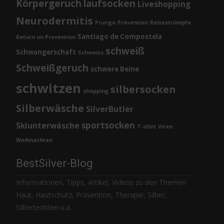
Körpergeruch
laufsocken
Liveshopping
Neurodermitis
Prurigo
Prävention
Reisestrümpfe
Santiago de Compostela
Return on Prevention
schweiß
Schwangerschaft
Schweiss
Schweißgeruch
schwere Beine
schwitzen
silbersocken
shopping
Silberwäsche
SilverButler
sportsocken
Skiunterwäsche
T-shirt
Viren
Weihnachten
BestSilver-Blog
Informationen, Tipps, Artikel, Videos zu den Themen
Haut, Hautschutz, Prävention, Therapie, Silber,
Silbertextilien u.ä.