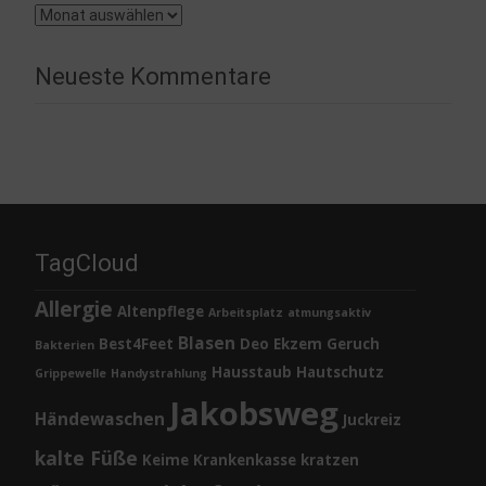
Archiv
Neueste Kommentare
TagCloud
Allergie
Altenpflege
Arbeitsplatz
atmungsaktiv
Blasen
Best4Feet
Deo
Ekzem
Geruch
Bakterien
Hausstaub
Hautschutz
Grippewelle
Handystrahlung
Jakobsweg
Händewaschen
Juckreiz
kalte Füße
Keime
Krankenkasse
kratzen