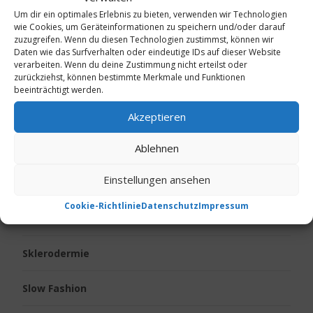
Körpergeruch
Um dir ein optimales Erlebnis zu bieten, verwenden wir Technologien
wie Cookies, um Geräteinformationen zu speichern und/oder darauf
zuzugreifen. Wenn du diesen Technologien zustimmst, können wir
Live vom Jakobsweg
Daten wie das Surfverhalten oder eindeutige IDs auf dieser Website
verarbeiten. Wenn du deine Zustimmung nicht erteilst oder
zurückziehst, können bestimmte Merkmale und Funktionen
Neurodermitis
beeinträchtigt werden.
Ostern
Akzeptieren
Ablehnen
Psoriasis
Einstellungen ansehen
Reise
Cookie-Richtlinie
Datenschutz
Impressum
Senioren
Sklerodermie
Slow Fashion