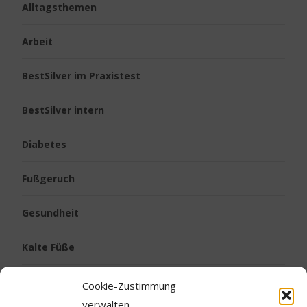
Alltagsthemen
Arbeit
BestSilver im Praxistest
BestSilver intern
Diabetes
Fußgeruch
Gesundheit
Kalte Füße
Kinder
Cookie-Zustimmung
verwalten