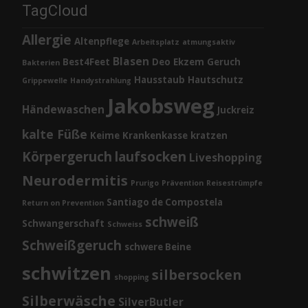
TagCloud
Allergie
Altenpflege
Arbeitsplatz
atmungsaktiv
Blasen
Best4Feet
Deo
Ekzem
Geruch
Bakterien
Hausstaub
Hautschutz
Grippewelle
Handystrahlung
Jakobsweg
Händewaschen
Juckreiz
kalte Füße
Keime
Krankenkasse
kratzen
Körpergeruch
laufsocken
Liveshopping
Neurodermitis
Prurigo
Prävention
Reisestrümpfe
Santiago de Compostela
Return on Prevention
schweiß
Schwangerschaft
Schweiss
Schweißgeruch
schwere Beine
schwitzen
silbersocken
shopping
Silberwäsche
SilverButler