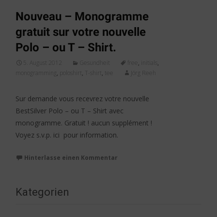
Nouveau – Monogramme
gratuit sur votre nouvelle
Polo – ou T – Shirt.
5. August 2012
Gesundheit
free
,
initials
,
monogramming
,
poloshirt
,
T-shirt
,
tee
Jörg Reeh
Sur demande vous recevrez votre nouvelle
BestSilver Polo – ou T – Shirt avec
monogramme. Gratuit ! aucun supplément !
Voyez s.v.p. ici pour information.
Hinterlasse einen Kommentar
Kategorien