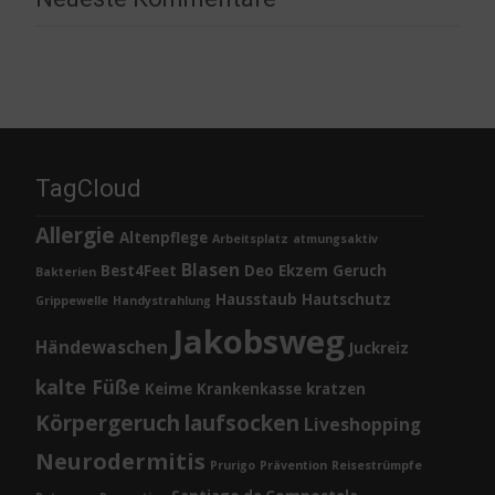
TagCloud
Allergie
Altenpflege
Arbeitsplatz
atmungsaktiv
Blasen
Best4Feet
Deo
Ekzem
Geruch
Bakterien
Hausstaub
Hautschutz
Grippewelle
Handystrahlung
Jakobsweg
Händewaschen
Juckreiz
kalte Füße
Keime
Krankenkasse
kratzen
Körpergeruch
laufsocken
Liveshopping
Neurodermitis
Prurigo
Prävention
Reisestrümpfe