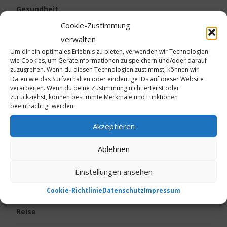
Gesundheit
Cookie-Zustimmung
Kalte Füße
verwalten
Um dir ein optimales Erlebnis zu bieten, verwenden wir Technologien
Kinder
wie Cookies, um Geräteinformationen zu speichern und/oder darauf
zuzugreifen. Wenn du diesen Technologien zustimmst, können wir
Daten wie das Surfverhalten oder eindeutige IDs auf dieser Website
Körpergeruch
verarbeiten. Wenn du deine Zustimmung nicht erteilst oder
zurückziehst, können bestimmte Merkmale und Funktionen
beeinträchtigt werden.
Live vom Jakobsweg
Akzeptieren
Neurodermitis
Ablehnen
Ostern
Einstellungen ansehen
Psoriasis
Cookie-Richtlinie
Datenschutz
Impressum
Reise