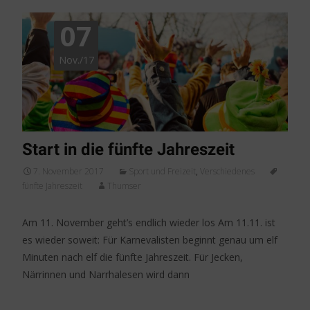
07
Nov./17
Start in die fünfte Jahreszeit
7. November 2017
Sport und Freizeit
,
Verschiedenes
fünfte Jahreszeit
Thumser
Am 11. November geht’s endlich wieder los Am 11.11. ist
es wieder soweit: Für Karnevalisten beginnt genau um elf
Minuten nach elf die fünfte Jahreszeit. Für Jecken,
Närrinnen und Narrhalesen wird dann
Weiterlesen…