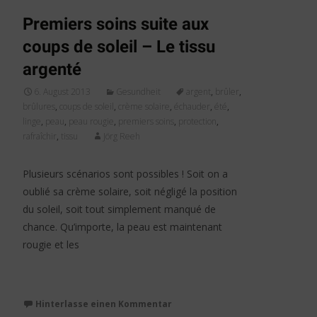
Premiers soins suite aux
coups de soleil – Le tissu
argenté
6. August 2013
Gesundheit
argent
,
brûler
,
brûlures
,
coups de soleil
,
crème solaire
,
échauder
,
été
,
linge
,
peau
,
peau rougie
,
premiers soins
,
protection
,
rafraîchir
,
tissu
Jörg Reeh
Plusieurs scénarios sont possibles ! Soit on a
oublié sa crème solaire, soit négligé la position
du soleil, soit tout simplement manqué de
chance. Qu’importe, la peau est maintenant
rougie et les
Weiterlesen…
Hinterlasse einen Kommentar