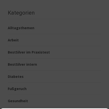
Kategorien
Alltagsthemen
Arbeit
BestSilver im Praxistest
BestSilver intern
Diabetes
Fußgeruch
Gesundheit