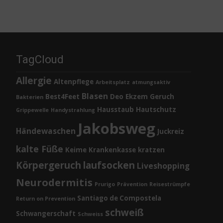
TagCloud
Allergie
Altenpflege
Arbeitsplatz
atmungsaktiv
Blasen
Best4Feet
Deo
Ekzem
Geruch
Bakterien
Hausstaub
Hautschutz
Grippewelle
Handystrahlung
Jakobsweg
Händewaschen
Juckreiz
kalte Füße
Keime
Krankenkasse
kratzen
Körpergeruch
laufsocken
Liveshopping
Neurodermitis
Prurigo
Prävention
Reisestrümpfe
Santiago de Compostela
Return on Prevention
schweiß
Schwangerschaft
Schweiss