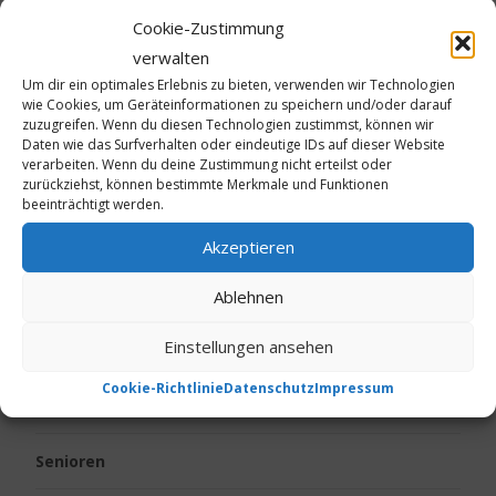
Kalte Füße
Cookie-Zustimmung
verwalten
Kinder
Um dir ein optimales Erlebnis zu bieten, verwenden wir Technologien
wie Cookies, um Geräteinformationen zu speichern und/oder darauf
zuzugreifen. Wenn du diesen Technologien zustimmst, können wir
Körpergeruch
Daten wie das Surfverhalten oder eindeutige IDs auf dieser Website
verarbeiten. Wenn du deine Zustimmung nicht erteilst oder
Live vom Jakobsweg
zurückziehst, können bestimmte Merkmale und Funktionen
beeinträchtigt werden.
Neurodermitis
Akzeptieren
Ostern
Ablehnen
Einstellungen ansehen
Psoriasis
Cookie-Richtlinie
Datenschutz
Impressum
Reise
Senioren