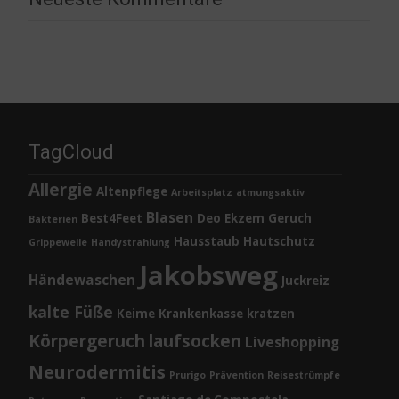
TagCloud
Allergie
Altenpflege
Arbeitsplatz
atmungsaktiv
Blasen
Best4Feet
Deo
Ekzem
Geruch
Bakterien
Hausstaub
Hautschutz
Grippewelle
Handystrahlung
Jakobsweg
Händewaschen
Juckreiz
kalte Füße
Keime
Krankenkasse
kratzen
Körpergeruch
laufsocken
Liveshopping
Neurodermitis
Prurigo
Prävention
Reisestrümpfe