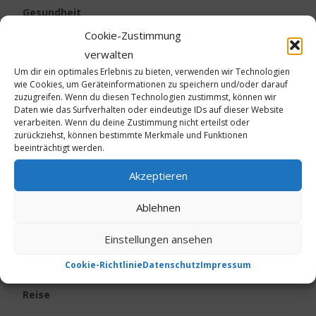
Gesundheit
Cookie-Zustimmung
Kalte Füße
verwalten
Um dir ein optimales Erlebnis zu bieten, verwenden wir Technologien
Kinder
wie Cookies, um Geräteinformationen zu speichern und/oder darauf
zuzugreifen. Wenn du diesen Technologien zustimmst, können wir
Daten wie das Surfverhalten oder eindeutige IDs auf dieser Website
Körpergeruch
verarbeiten. Wenn du deine Zustimmung nicht erteilst oder
zurückziehst, können bestimmte Merkmale und Funktionen
beeinträchtigt werden.
Live vom Jakobsweg
Akzeptieren
Neurodermitis
Ablehnen
Ostern
Einstellungen ansehen
Psoriasis
Cookie-Richtlinie
Datenschutz
Impressum
Reise