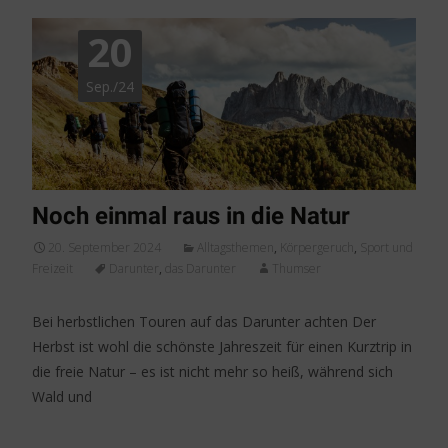
20
Sep./24
Noch einmal raus in die Natur
20. September 2024
Alltagsthemen
,
Körpergeruch
,
Sport und
Freizeit
Darunter
,
das Darunter
Thumser
Bei herbstlichen Touren auf das Darunter achten Der
Herbst ist wohl die schönste Jahreszeit für einen Kurztrip in
die freie Natur – es ist nicht mehr so heiß, während sich
Wald und
Weiterlesen…