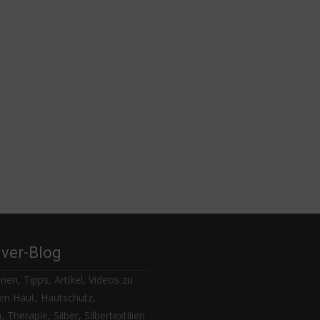
lver-Blog
nen, Tipps, Artikel, Videos zu
n Haut, Hautschutz,
 Therapie, Silber, Silbertextilien