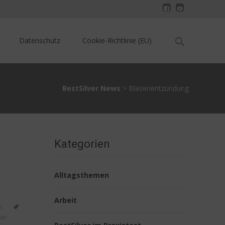
Search
Datenschutz
Cookie-Richtlinie (EU)
for:
BestSilver News
>
Blasenentzündung
Kategorien
Alltagsthemen
Arbeit
s
ser