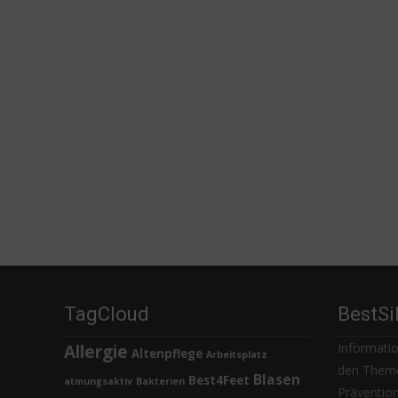
TagCloud
BestSi
Informatio
Allergie
Altenpflege
Arbeitsplatz
den Theme
Blasen
Best4Feet
atmungsaktiv
Bakterien
Prävention,