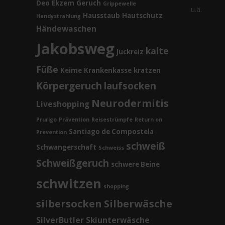
Deo
Ekzem
Geruch
Grippewelle
u.ä.
Hausstaub
Hautschutz
Handystrahlung
Händewaschen
Jakobsweg
kalte
Juckreiz
Füße
Keime
Krankenkasse
kratzen
Körpergeruch
laufsocken
Neurodermitis
Liveshopping
Prurigo
Prävention
Reisestrümpfe
Return on
Santiago de Compostela
Prevention
schweiß
Schwangerschaft
Schweiss
Schweißgeruch
schwere Beine
schwitzen
shopping
silbersocken
Silberwäsche
SilverButler
Skiunterwäsche