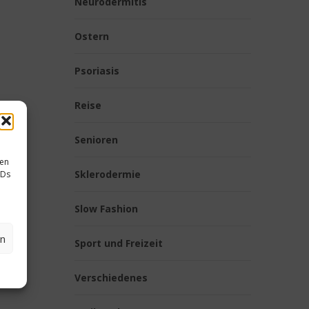
Neurodermitis
Ostern
Psoriasis
Reise
Senioren
sen
Sklerodermie
IDs
Slow Fashion
en
Sport und Freizeit
Verschiedenes