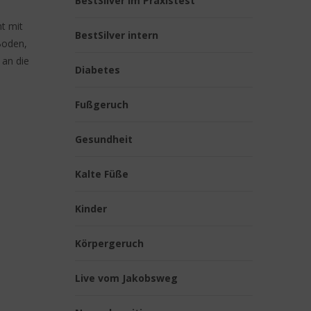
BestSilver im Praxistest
t mit
BestSilver intern
Boden,
 an die
Diabetes
Fußgeruch
Gesundheit
Kalte Füße
Kinder
Körpergeruch
Live vom Jakobsweg