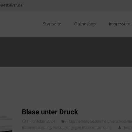
@BestSilver.de
Skip
to
Startseite
Onlineshop
Impressum
content
Blase unter Druck
14. Oktober 2024
Alltagsthemen
,
Gesundheit
,
Verschiedene
Blasenentzündung
,
Vorbeugen gegen Blasenentzündung
Thum