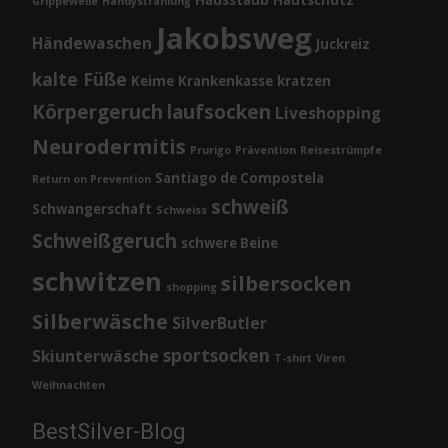
Grippewelle
Handystrahlung
Jakobsweg
Händewaschen
Juckreiz
kalte Füße
Keime
Krankenkasse
kratzen
Körpergeruch
laufsocken
Liveshopping
Neurodermitis
Prurigo
Prävention
Reisestrümpfe
Santiago de Compostela
Return on Prevention
schweiß
Schwangerschaft
Schweiss
Schweißgeruch
schwere Beine
schwitzen
silbersocken
shopping
Silberwäsche
SilverButler
sportsocken
Skiunterwäsche
T-shirt
Viren
Weihnachten
BestSilver-Blog