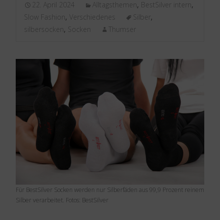
22. April 2024
Alltagsthemen
,
BestSilver intern
,
Slow Fashion
,
Verschiedenes
Silber
,
silbersocken
,
Socken
Thumser
Für BestSilver Socken werden nur Silberfäden aus 99,9 Prozent reinem
Silber verarbeitet. Fotos: BestSilver