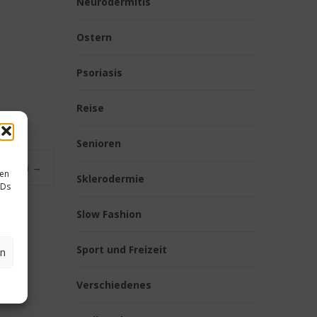
Neurodermitis
Ostern
Psoriasis
Reise
Senioren
motten
→
sen
Sklerodermie
IDs
Slow Fashion
Sport und Freizeit
en
Verschiedenes