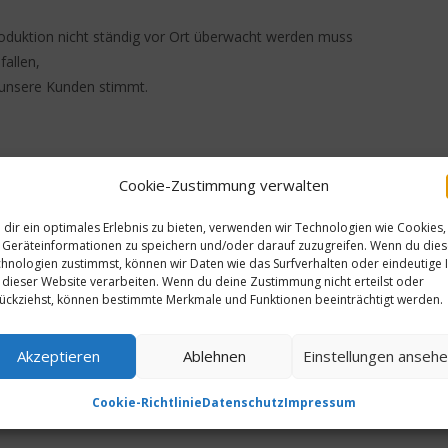
Produktion nicht ständig vor Ort überwacht werden muss
fallen,
r unsere Kunden stimmt.
Cookie-Zustimmung verwalten
dir ein optimales Erlebnis zu bieten, verwenden wir Technologien wie Cookies,
Krankmacher in den Kla
Geräteinformationen zu speichern und/oder darauf zuzugreifen. Wenn du die
hnologien zustimmst, können wir Daten wie das Surfverhalten oder eindeutige 
 dieser Website verarbeiten. Wenn du deine Zustimmung nicht erteilst oder
ückziehst, können bestimmte Merkmale und Funktionen beeinträchtigt werden.
Akzeptieren
Ablehnen
Einstellungen anseh
Cookie-Richtlinie
Datenschutz
Impressum