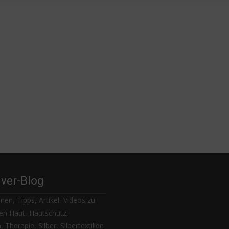
lver-Blog
nen, Tipps, Artikel, Videos zu
n Haut, Hautschutz,
 Therapie, Silber, Silbertextilien