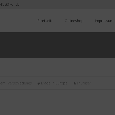
@BestSilver.de
Skip
to
Startseite
Onlineshop
Impressum
content
tern
,
Verschiedenes
Made in Europe
Thumser