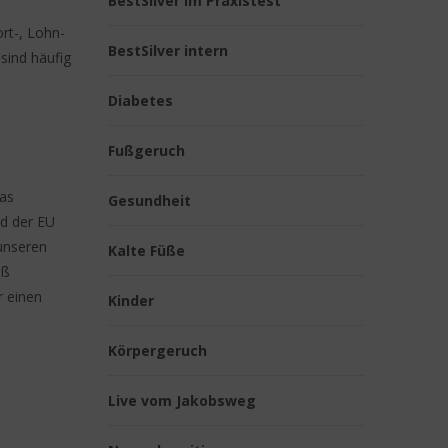
BestSilver im Praxistest
rt-, Lohn-
BestSilver intern
sind häufig
Diabetes
Fußgeruch
was
Gesundheit
nd der EU
unseren
Kalte Füße
oß
r einen
Kinder
Körpergeruch
Live vom Jakobsweg