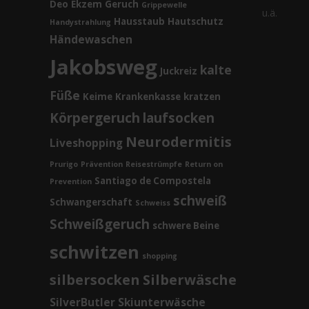
Deo
Ekzem
Geruch
Grippewelle
u.ä.
Hausstaub
Hautschutz
Handystrahlung
Händewaschen
Jakobsweg
kalte
Juckreiz
Füße
Keime
Krankenkasse
kratzen
Körpergeruch
laufsocken
Neurodermitis
Liveshopping
Prurigo
Prävention
Reisestrümpfe
Return on
Santiago de Compostela
Prevention
schweiß
Schwangerschaft
Schweiss
Schweißgeruch
schwere Beine
schwitzen
shopping
silbersocken
Silberwäsche
SilverButler
Skiunterwäsche