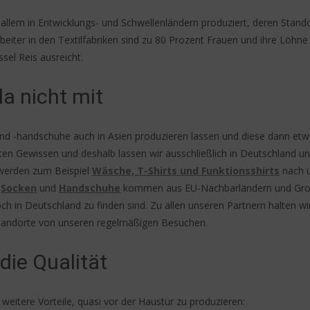
 allem in Entwicklungs- und Schwellenländern produziert, deren Stando
eiter in den Textilfabriken sind zu 80 Prozent Frauen und ihre Löhne 
ssel Reis ausreicht.
a nicht mit
und -handschuhe auch in Asien produzieren lassen und diese dann et
ten Gewissen und deshalb lassen wir ausschließlich in Deutschland u
o werden zum Beispiel
Wäsche, T-Shirts und Funktionsshirts
nach 
.
Socken
und
Handschuhe
kommen aus EU-Nachbarländern und Gr
h in Deutschland zu finden sind. Zu allen unseren Partnern halten wi
standorte von unseren regelmäßigen Besuchen.
die Qualität
weitere Vorteile, quasi vor der Haustür zu produzieren: