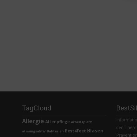
TagCloud
BestSi
Informatio
Allergie
Altenpflege
Arbeitsplatz
den Theme
Blasen
Best4Feet
atmungsaktiv
Bakterien
Prävention,