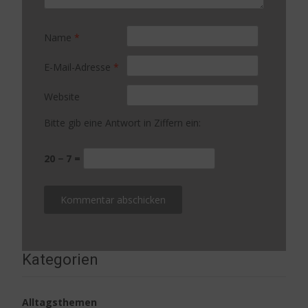
Name
*
E-Mail-Adresse
*
Website
Bitte gib eine Antwort in Ziffern ein:
20 − 7 =
Kategorien
Alltagsthemen