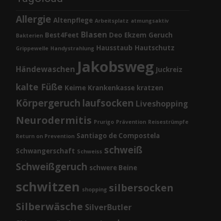
Allergie
Altenpflege
Arbeitsplatz
atmungsaktiv
Blasen
Best4Feet
Deo
Ekzem
Geruch
Bakterien
Hausstaub
Hautschutz
Grippewelle
Handystrahlung
Jakobsweg
Händewaschen
Juckreiz
kalte Füße
Keime
Krankenkasse
kratzen
Körpergeruch
laufsocken
Liveshopping
Neurodermitis
Prurigo
Prävention
Reisestrümpfe
Santiago de Compostela
Return on Prevention
schweiß
Schwangerschaft
Schweiss
Schweißgeruch
schwere Beine
schwitzen
silbersocken
shopping
Silberwäsche
SilverButler