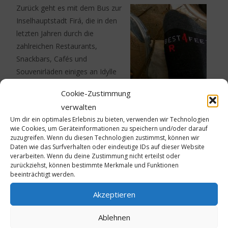
Zurück geht es mit dem Bus zur
Inselhauptstadt Firá, die in den
letzten Jahren durch die
zahlreichen Restaurants,
Snackbars, Cafés und
Souvenirläden einiges an Idylle
eingebüßt hat. Geblieben ist ihre
Stephan Schneiders
Cookie-Zustimmung
faszinierende Lage auf 250
Geheimwaffe gegen Blasen.
verwalten
Metern Höhe, verbunden mit
Um dir ein optimales Erlebnis zu bieten, verwenden wir Technologien
einem unvergleichlichen Blick auf
wie Cookies, um Geräteinformationen zu speichern und/oder darauf
das blaue Meer und einmaligen Sonnenuntergängen, die
zuzugreifen. Wenn du diesen Technologien zustimmst, können wir
Daten wie das Surfverhalten oder eindeutige IDs auf dieser Website
die direkt an den Steilhang gebauten Häuser und Gässchen
verarbeiten. Wenn du deine Zustimmung nicht erteilst oder
am Abend in einen traumhaften Goldglanz tauchen.
zurückziehst, können bestimmte Merkmale und Funktionen
beeinträchtigt werden.
Fotos: Stephan Schneider, Katja Meurer
Akzeptieren
Ablehnen