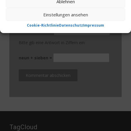
Ablehnen
Name
*
Einstellungen ansehen
E-Mail-Adresse
*
Cookie-Richtlinie
Datenschutz
Impressum
Website
Bitte gib eine Antwort in Ziffern ein:
neun + sieben =
TagCloud