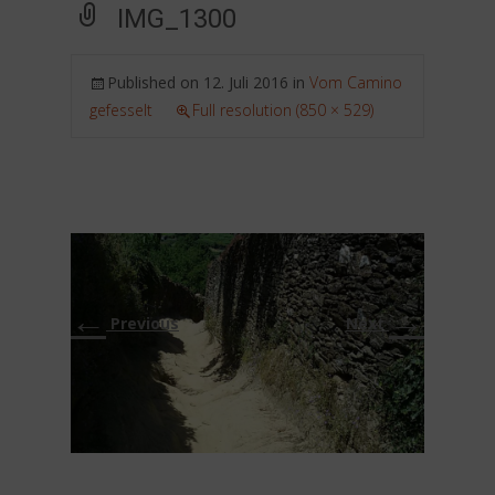
IMG_1300
Published on
12. Juli 2016
in
Vom Camino
gefesselt
Full resolution (850 × 529)
←
→
Previous
Next