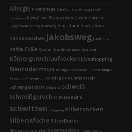
Allergie
Altenpflege
Arbeitsplatz
atmungsaktiv
Blasen
Best4Feet
Deo
Ekzem
Geruch
Bakterien
Hausstaub
Hautschutz
Grippewelle
Handystrahlung
Jakobsweg
Händewaschen
Juckreiz
kalte Füße
Keime
Krankenkasse
kratzen
Körpergeruch
laufsocken
Liveshopping
Neurodermitis
Prurigo
Prävention
Reisestrümpfe
Santiago de Compostela
Return on Prevention
schweiß
Schwangerschaft
Schweiss
Schweißgeruch
schwere Beine
schwitzen
silbersocken
shopping
Silberwäsche
SilverButler
sportsocken
Skiunterwäsche
T-shirt
Viren