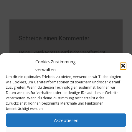
Schreibe einen Kommentar
Deine E-Mail-Adresse wird nicht veröffentlicht.
Erforderliche Felder sind mit
*
markiert
Cookie-Zustimmung
verwalten
Kommentar
*
Um dir ein optimales Erlebnis zu bieten, verwenden wir Technologien
wie Cookies, um Geräteinformationen zu speichern und/oder darauf
zuzugreifen. Wenn du diesen Technologien zustimmst, können wir
Daten wie das Surfverhalten oder eindeutige IDs auf dieser Website
verarbeiten. Wenn du deine Zustimmung nicht erteilst oder
zurückziehst, können bestimmte Merkmale und Funktionen
beeinträchtigt werden.
Akzeptieren