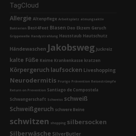
TagCloud
Allergie
Altenpflege
Arbeitsplatz
atmungsaktiv
Blasen
Best4Feet
Deo
Ekzem
Geruch
Bakterien
Hausstaub
Hautschutz
Grippewelle
Handystrahlung
Jakobsweg
Händewaschen
Juckreiz
kalte Füße
Keime
Krankenkasse
kratzen
Körpergeruch
laufsocken
Liveshopping
Neurodermitis
Prurigo
Prävention
Reisestrümpfe
Santiago de Compostela
Return on Prevention
schweiß
Schwangerschaft
Schweiss
Schweißgeruch
schwere Beine
schwitzen
silbersocken
shopping
Silberwäsche
SilverButler