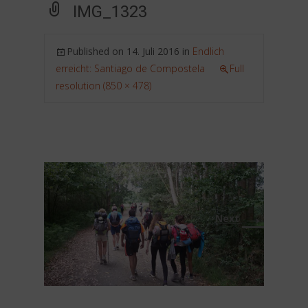
IMG_1323
Published on
14. Juli 2016
in
Endlich
erreicht: Santiago de Compostela
Full
resolution (850 × 478)
→
Next