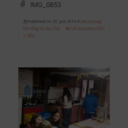
IMG_0853
Published on
20. Juni 2016
in
Jakobsweg:
Der Weg ist das Ziel
Full resolution (567
× 385)
←
→
Previous
Next