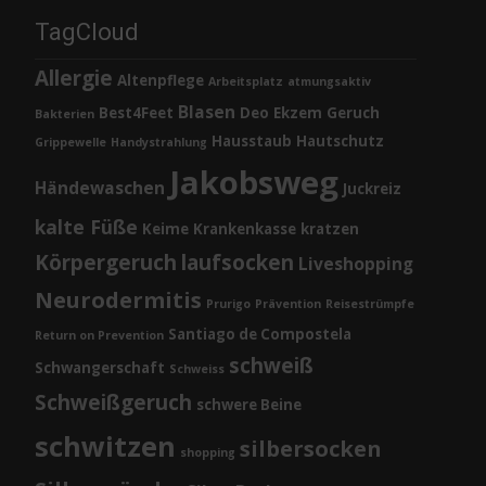
TagCloud
Allergie
Altenpflege
Arbeitsplatz
atmungsaktiv
Blasen
Best4Feet
Deo
Ekzem
Geruch
Bakterien
Hausstaub
Hautschutz
Grippewelle
Handystrahlung
Jakobsweg
Händewaschen
Juckreiz
kalte Füße
Keime
Krankenkasse
kratzen
Körpergeruch
laufsocken
Liveshopping
Neurodermitis
Prurigo
Prävention
Reisestrümpfe
Santiago de Compostela
Return on Prevention
schweiß
Schwangerschaft
Schweiss
Schweißgeruch
schwere Beine
schwitzen
silbersocken
shopping