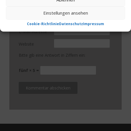
Einstellungen ansehen
Name
*
Cookie-Richtlinie
Datenschutz
Impressum
E-Mail-Adresse
*
Website
Bitte gib eine Antwort in Ziffern ein:
fünf × 5 =