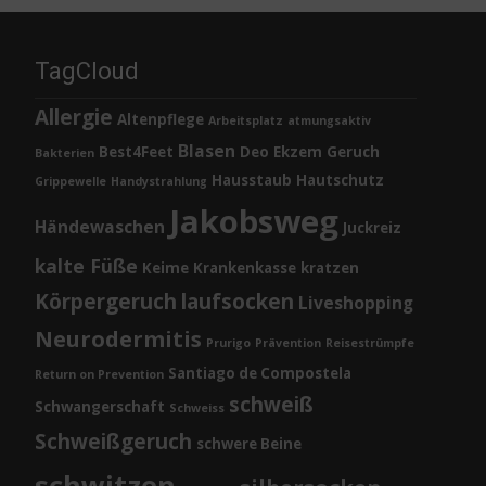
TagCloud
Allergie
Altenpflege
Arbeitsplatz
atmungsaktiv
Blasen
Best4Feet
Deo
Ekzem
Geruch
Bakterien
Hausstaub
Hautschutz
Grippewelle
Handystrahlung
Jakobsweg
Händewaschen
Juckreiz
kalte Füße
Keime
Krankenkasse
kratzen
Körpergeruch
laufsocken
Liveshopping
Neurodermitis
Prurigo
Prävention
Reisestrümpfe
Santiago de Compostela
Return on Prevention
schweiß
Schwangerschaft
Schweiss
Schweißgeruch
schwere Beine
schwitzen