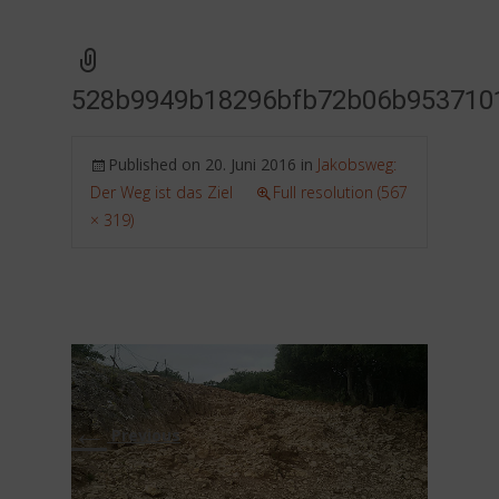
528b9949b18296bfb72b06b953710
Published on
20. Juni 2016
in
Jakobsweg:
Der Weg ist das Ziel
Full resolution (567
× 319)
←
Previous