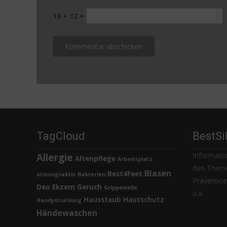
18 + 12 =
TagCloud
BestSi
Informatio
Allergie
Altenpflege
Arbeitsplatz
den Theme
Blasen
Best4Feet
atmungsaktiv
Bakterien
Prävention,
Deo
Ekzem
Geruch
Grippewelle
u.ä.
Hausstaub
Hautschutz
Handystrahlung
Händewaschen