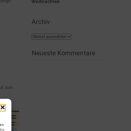
pfropf
Weihnachten
Archiv
Archiv
:
Neueste Kommentare
lut zum
sen
IDs