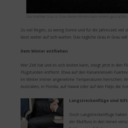
Das trostlose Grau in Grau dieses Winters kann einem ganz schön a
Zu viel Regen, zu wenig Sonne und für die Jahreszeit vie
lässt weiter auf sich warten. Das tägliche Grau in Grau wi
Dem Winter entfliehen
Wer Zeit hat und es sich leisten kann, steigt jetzt in den 
Flugstunden entfernt. Etwa auf den Kanareninseln Fuertev
im Winter immer angenehme Temperaturen herrschen. Wenn e
Australien, in Florida, auf Hawai oder auf den Fidjis die 
Langstreckenflüge sind Gift
Doch Langstreckenflüge haben e
der Blutfluss in den Venen ver