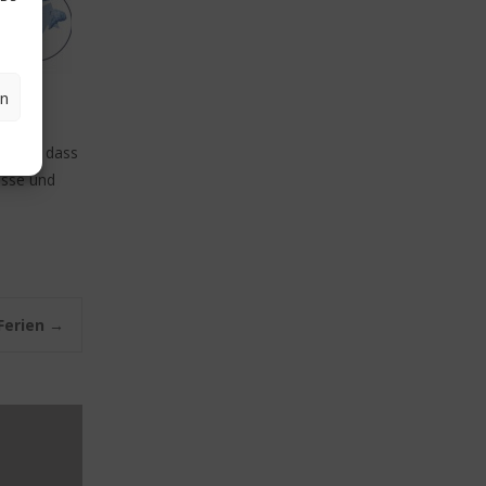
en
 aber, dass
üsse und
Ferien
→