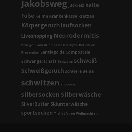
Jakobsweg
kalte
Juckreiz
Füße
Keime
Krankenkasse
kratzen
Körpergeruch
laufsocken
Neurodermitis
Liveshopping
Prurigo
Prävention
Reisestrümpfe
Return on
Santiago de Compostela
Prevention
schweiß
Schwangerschaft
Schweiss
Schweißgeruch
schwere Beine
schwitzen
shopping
silbersocken
Silberwäsche
SilverButler
Skiunterwäsche
sportsocken
T-shirt
Viren
Weihnachten