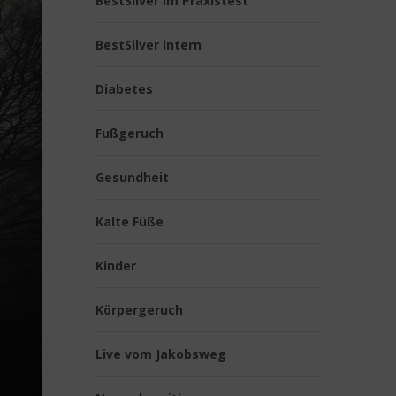
BestSilver im Praxistest
BestSilver intern
Diabetes
Fußgeruch
Gesundheit
Kalte Füße
Kinder
Körpergeruch
Live vom Jakobsweg