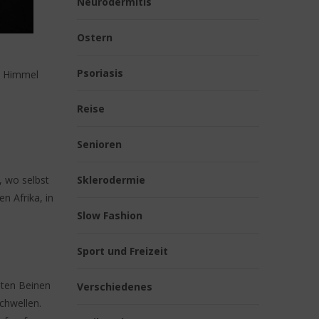
Neurodermitis
Ostern
Psoriasis
em Himmel
Reise
Senioren
, wo selbst
Sklerodermie
n Afrika, in
Slow Fashion
Sport und Freizeit
lten Beinen
Verschiedenes
chwellen.