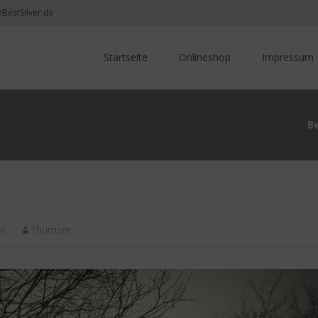
@BestSilver.de
Skip
to
Startseite
Onlineshop
Impressum
content
B
it
Thumser