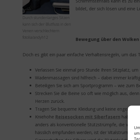
Schlimmstenfalls kann es zu ei
bildet, der sich lösen und eine
Durch stundenlanges Sitzen
kann sich der Blutfluss in den
Venen verschlechtern
fotolia/andyh12
Bewegung über den Wolken
Doch es gibt ein paar einfache Verhaltensregeln, um das 
Verlassen Sie einmal pro Stunde Ihren Sitzplatz, um
Wadenmassagen sind hilfreich – dabei immer kräftig
Beteiligen Sie sich am Sportprogramm – wie zum Beis
Strecken Sie die Beine so oft wie möglich aus, den
Herzen zurück.
Tragen Sie bequeme Kleidung und keine engen Hosen
Kniehohe
Reisesocken mit Siberfasern
haben ge
anders als konventionelle Stützstrümpfe, die von 
Um 
hässlich empfunden werden, ist der Vitalstrumpf ein
um 
Tec