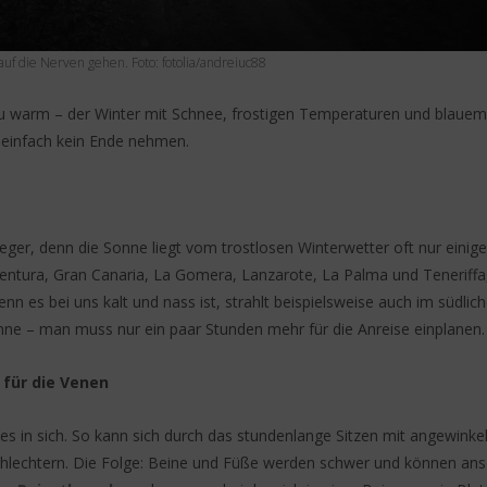
uf die Nerven gehen. Foto: fotolia/andreiuc88
l zu warm – der Winter mit Schnee, frostigen Temperaturen und blau
ll einfach kein Ende nehmen.
Flieger, denn die Sonne liegt vom trostlosen Winterwetter oft nur einige
entura, Gran Canaria, La Gomera, Lanzarote, La Palma und Teneriffa
s bei uns kalt und nass ist, strahlt beispielsweise auch im südliche
Sonne – man muss nur ein paar Stunden mehr für die Anreise einplanen.
 für die Venen
s in sich. So kann sich durch das stundenlange Sitzen mit angewinke
schlechtern. Die Folge: Beine und Füße werden schwer und können ans