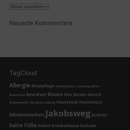
Archiv
Neueste Kommentare
TagCloud
Allergie
Altenpflege
Arbeitsplatz
atmungsaktiv
Blasen
Best4Feet
Deo
Ekzem
Geruch
Bakterien
Hausstaub
Hautschutz
Grippewelle
Handystrahlung
Jakobsweg
Händewaschen
Juckreiz
kalte Füße
Keime
Krankenkasse
kratzen