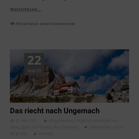
Weiterlesen…
Hinterlasse einen Kommentar
22
Mai/25
Das riecht nach Ungemach
22. Mai 2025
Alltagsthemen
,
Fußgeruch
,
Körpergeruch
,
Reise
,
Sport und Freizeit
,
Verschiedenes
Übernachten auf der
Berghütte
Thumser