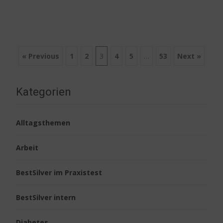
Posts
« Previous
1
2
3
4
5
…
53
Next »
navigation
Kategorien
Alltagsthemen
Arbeit
BestSilver im Praxistest
BestSilver intern
Diabetes