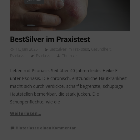
BestSilver im Praxistest
16. Juni 2025
BestSilver im Praxistest
,
Gesundheit
,
Psoriasis
Psoriasis
Thumser
Leben mit Psoriasis Seit über 40 Jahren leidet Heike F.
unter Psoriasis. Die chronisch, entzündliche Hautkrankheit
macht sich durch verdickte, scharf begrenzte, schuppige
Hautstellen bemerkbar, die stark jucken. Die
Schuppenflechte, wie die
Weiterlesen…
Hinterlasse einen Kommentar