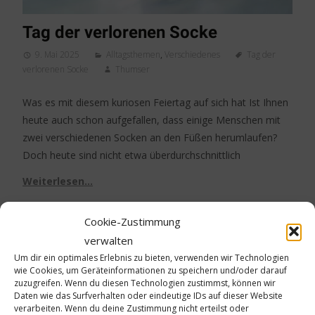
Tag der verlorenen Socke
9. Mai 2025
Alltagsthemen
,
Verschiedenes
Tag der
verlorenen Socke
Thumser
Was es mit diesem kuriosen Feiertag auf sich hat Ist Ihnen
heute auch schon aufgefallen, dass einige Menschen mit
zwei verschiedenen Socken an den Füßen herumlaufen?
Doch heute sind nicht etwa überdurchschnittlich
Weiterlesen…
Cookie-Zustimmung
verwalten
Um dir ein optimales Erlebnis zu bieten, verwenden wir Technologien
28
wie Cookies, um Geräteinformationen zu speichern und/oder darauf
zuzugreifen. Wenn du diesen Technologien zustimmst, können wir
Daten wie das Surfverhalten oder eindeutige IDs auf dieser Website
Apr./25
verarbeiten. Wenn du deine Zustimmung nicht erteilst oder