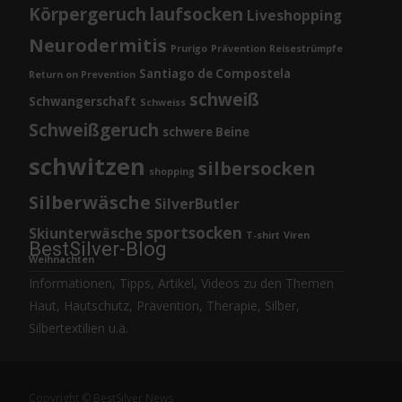
Körpergeruch
laufsocken
Liveshopping
Neurodermitis
Prurigo
Prävention
Reisestrümpfe
Santiago de Compostela
Return on Prevention
schweiß
Schwangerschaft
Schweiss
Schweißgeruch
schwere Beine
schwitzen
silbersocken
shopping
Silberwäsche
SilverButler
sportsocken
Skiunterwäsche
T-shirt
Viren
BestSilver-Blog
Weihnachten
Informationen, Tipps, Artikel, Videos zu den Themen
Haut, Hautschutz, Prävention, Therapie, Silber,
Silbertextilien u.ä.
Copyright © BestSilver News