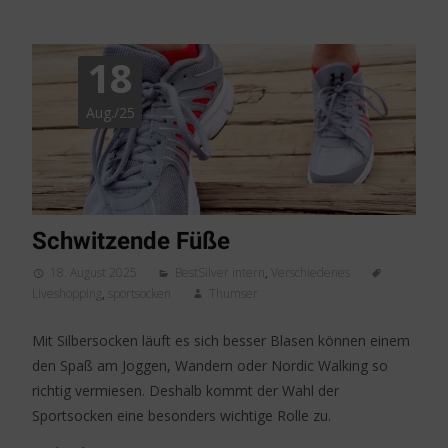
18
Aug./25
Schwitzende Füße
18. August 2025
BestSilver intern
,
Verschiedenes
Liveshopping
,
sportsocken
Thumser
Mit Silbersocken läuft es sich besser Blasen können einem
den Spaß am Joggen, Wandern oder Nordic Walking so
richtig vermiesen. Deshalb kommt der Wahl der
Sportsocken eine besonders wichtige Rolle zu.