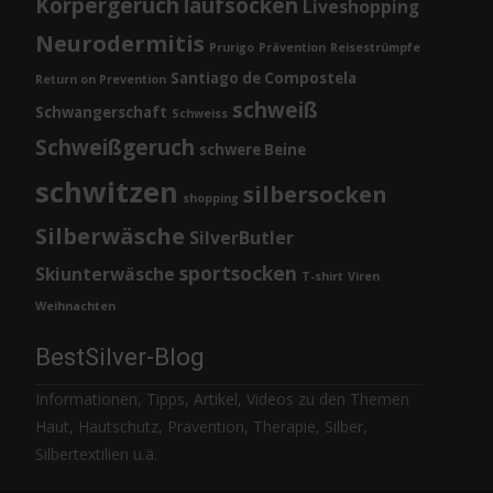
Körpergeruch
laufsocken
Liveshopping
Neurodermitis
Prurigo
Prävention
Reisestrümpfe
Santiago de Compostela
Return on Prevention
schweiß
Schwangerschaft
Schweiss
Schweißgeruch
schwere Beine
schwitzen
silbersocken
shopping
Silberwäsche
SilverButler
sportsocken
Skiunterwäsche
T-shirt
Viren
Weihnachten
BestSilver-Blog
Informationen, Tipps, Artikel, Videos zu den Themen
Haut, Hautschutz, Prävention, Therapie, Silber,
Silbertextilien u.ä.