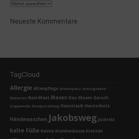
Archiv
Neueste Kommentare
TagCloud
Allergie
Altenpflege
Arbeitsplatz
atmungsaktiv
Blasen
Best4Feet
Deo
Ekzem
Geruch
Bakterien
Hausstaub
Hautschutz
Grippewelle
Handystrahlung
Jakobsweg
Händewaschen
Juckreiz
kalte Füße
Keime
Krankenkasse
kratzen