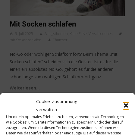
Mit Socken schlafen
9. Juli 2025
Alltagsthemen
,
Kalte Füße
,
Verschiedenes
mit Socken schlafen
Thumser
No-Go oder wohliger Schlafkomfort? Beim Thema „mit
Socken schlafen“ scheiden sich die Geister. Ist es für die
einen ein absolutes No-Go, gehört es für die anderen
schon lange zum wohligen Schlafkomfort ganz
Weiterlesen…
Cookie-Zustimmung
verwalten
Um dir ein optimales Erlebnis zu bieten, verwenden wir Technologien
wie Cookies, um Geräteinformationen zu speichern und/oder darauf
28
zuzugreifen. Wenn du diesen Technologien zustimmst, können wir
Daten wie das Surfverhalten oder eindeutige IDs auf dieser Website