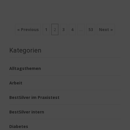
Posts
« Previous
1
2
3
4
…
53
Next »
navigation
Kategorien
Alltagsthemen
Arbeit
BestSilver im Praxistest
BestSilver intern
Diabetes