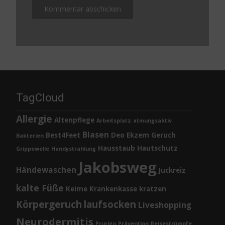
TagCloud
Allergie
Altenpflege
Arbeitsplatz
atmungsaktiv
Blasen
Best4Feet
Deo
Ekzem
Geruch
Bakterien
Hausstaub
Hautschutz
Grippewelle
Handystrahlung
Jakobsweg
Händewaschen
Juckreiz
kalte Füße
Keime
Krankenkasse
kratzen
Körpergeruch
laufsocken
Liveshopping
Neurodermitis
Prurigo
Prävention
Reisestrümpfe