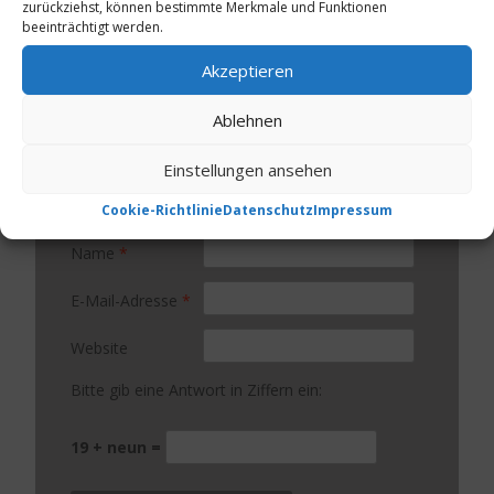
Kommentar
*
zurückziehst, können bestimmte Merkmale und Funktionen
beeinträchtigt werden.
Akzeptieren
Ablehnen
Einstellungen ansehen
Cookie-Richtlinie
Datenschutz
Impressum
Name
*
E-Mail-Adresse
*
Website
Bitte gib eine Antwort in Ziffern ein:
19 + neun =