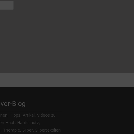
lver-Blog
nen, Tipps, Artikel, Videos zu
n Haut, Hautschutz,
 Therapie, Silber, Silbertextilien