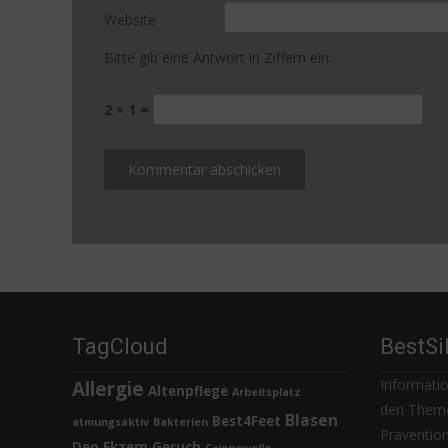
Website
Bitte gib eine Antwort in Ziffern ein:
2 × 1 =
TagCloud
BestSi
Informatio
Allergie
Altenpflege
Arbeitsplatz
den Theme
Blasen
Best4Feet
atmungsaktiv
Bakterien
Prävention,
Deo
Ekzem
Geruch