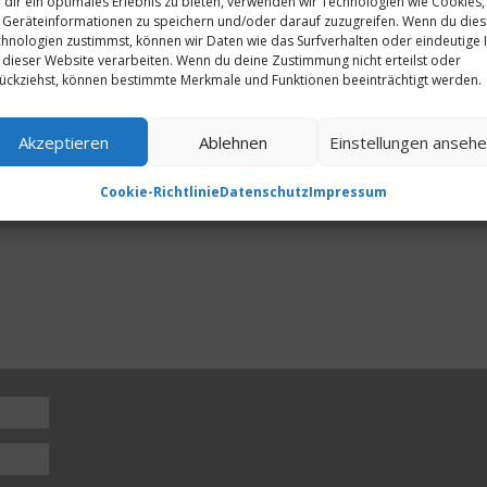
dir ein optimales Erlebnis zu bieten, verwenden wir Technologien wie Cookies,
Geräteinformationen zu speichern und/oder darauf zuzugreifen. Wenn du die
hnologien zustimmst, können wir Daten wie das Surfverhalten oder eindeutige 
 dieser Website verarbeiten. Wenn du deine Zustimmung nicht erteilst oder
ückziehst, können bestimmte Merkmale und Funktionen beeinträchtigt werden.
erliche Felder sind mit
*
markiert
Akzeptieren
Ablehnen
Einstellungen anseh
Cookie-Richtlinie
Datenschutz
Impressum