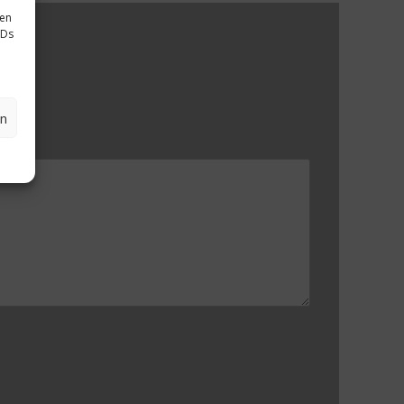
sen
IDs
en