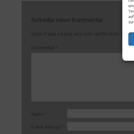
Um 
um 
Tec
auf
Schreibe einen Kommentar
zur
Deine E-Mail-Adresse wird nicht veröffentlicht.
Erford
Kommentar
*
Name
*
E-Mail-Adresse
*