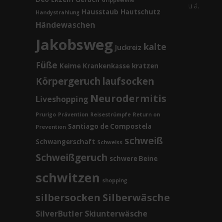
Grippewelle
u.ä.
Hausstaub
Hautschutz
Handystrahlung
Händewaschen
Jakobsweg
kalte
Juckreiz
Füße
Keime
Krankenkasse
kratzen
Körpergeruch
laufsocken
Neurodermitis
Liveshopping
Prurigo
Prävention
Reisestrümpfe
Return on
Santiago de Compostela
Prevention
schweiß
Schwangerschaft
Schweiss
Schweißgeruch
schwere Beine
schwitzen
shopping
silbersocken
Silberwäsche
SilverButler
Skiunterwäsche