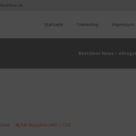
@BestSilver.de
Skip
to
Startseite
Onlineshop
Impressum
content
BestSilver News
>
Alltag
 ohne
Full resolution (480 × 720)