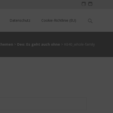
Search
Datenschutz
Cookie-Richtlinie (EU)
for:
sthemen
>
Deo: Es geht auch ohne
>
K640_whole-family