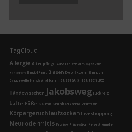
TagCloud
Allergie
Altenpflege
Arbeitsplatz
atmungsaktiv
Blasen
Best4Feet
Deo
Ekzem
Geruch
Bakterien
Hausstaub
Hautschutz
Grippewelle
Handystrahlung
Jakobsweg
Händewaschen
Juckreiz
kalte Füße
Keime
Krankenkasse
kratzen
Körpergeruch
laufsocken
Liveshopping
Neurodermitis
Prurigo
Prävention
Reisestrümpfe