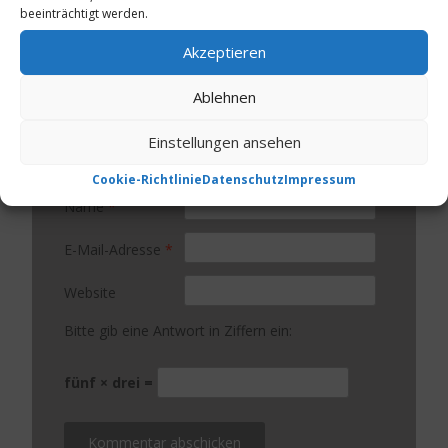
beeinträchtigt werden.
Akzeptieren
Ablehnen
Einstellungen ansehen
Cookie-Richtlinie
Datenschutz
Impressum
Name
*
E-Mail-Adresse
*
Website
Bitte gib eine Antwort in Ziffern ein:
fünf × drei =