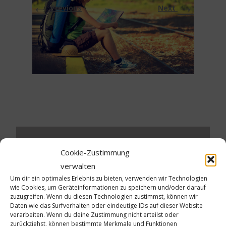
←
→
Previous
Next
Cookie-Zustimmung
Schreibe einen Kommentar
verwalten
Um dir ein optimales Erlebnis zu bieten, verwenden wir Technologien
Deine E-Mail-Adresse wird nicht veröffentlicht.
wie Cookies, um Geräteinformationen zu speichern und/oder darauf
Erforderliche Felder sind mit
*
markiert
zuzugreifen. Wenn du diesen Technologien zustimmst, können wir
Daten wie das Surfverhalten oder eindeutige IDs auf dieser Website
verarbeiten. Wenn du deine Zustimmung nicht erteilst oder
Kommentar
*
zurückziehst, können bestimmte Merkmale und Funktionen