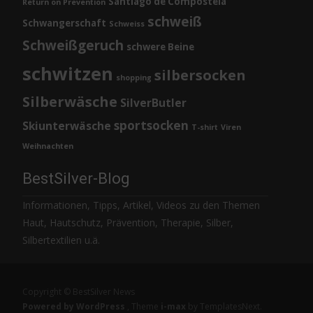
Santiago de Compostela
Return on Prevention
schweiß
Schwangerschaft
Schweiss
Schweißgeruch
schwere Beine
schwitzen
silbersocken
shopping
Silberwäsche
SilverButler
sportsocken
Skiunterwäsche
T-shirt
Viren
Weihnachten
BestSilver-Blog
Informationen, Tipps, Artikel, Videos zu den Themen
Haut, Hautschutz, Prävention, Therapie, Silber,
Silbertextilien u.ä.
Copyright © BestSilver News
Powered by WordPress
, Theme
i-max
by TemplatesNext.