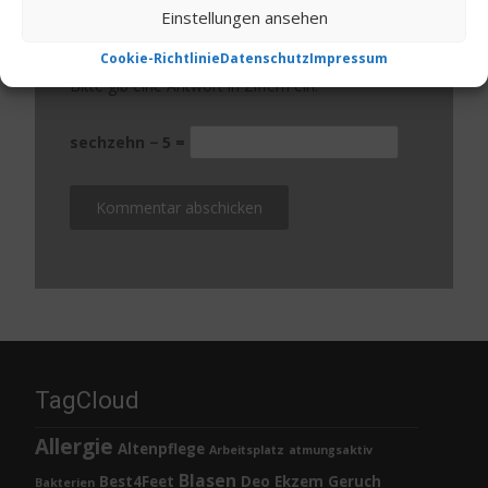
Einstellungen ansehen
Website
Cookie-Richtlinie
Datenschutz
Impressum
Bitte gib eine Antwort in Ziffern ein:
sechzehn − 5 =
TagCloud
Allergie
Altenpflege
Arbeitsplatz
atmungsaktiv
Blasen
Best4Feet
Deo
Ekzem
Geruch
Bakterien