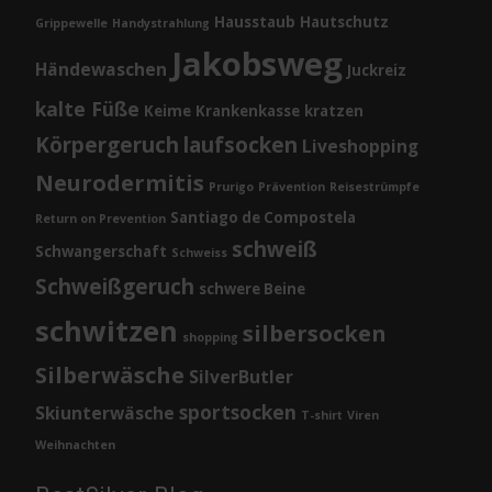
Hausstaub
Hautschutz
Grippewelle
Handystrahlung
Jakobsweg
Händewaschen
Juckreiz
kalte Füße
Keime
Krankenkasse
kratzen
Körpergeruch
laufsocken
Liveshopping
Neurodermitis
Prurigo
Prävention
Reisestrümpfe
Santiago de Compostela
Return on Prevention
schweiß
Schwangerschaft
Schweiss
Schweißgeruch
schwere Beine
schwitzen
silbersocken
shopping
Silberwäsche
SilverButler
sportsocken
Skiunterwäsche
T-shirt
Viren
Weihnachten