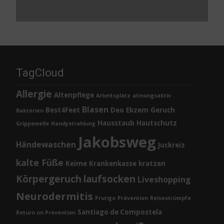
TagCloud
Allergie
Altenpflege
Arbeitsplatz
atmungsaktiv
Blasen
Best4Feet
Deo
Ekzem
Geruch
Bakterien
Hausstaub
Hautschutz
Grippewelle
Handystrahlung
Jakobsweg
Händewaschen
Juckreiz
kalte Füße
Keime
Krankenkasse
kratzen
Körpergeruch
laufsocken
Liveshopping
Neurodermitis
Prurigo
Prävention
Reisestrümpfe
Santiago de Compostela
Return on Prevention