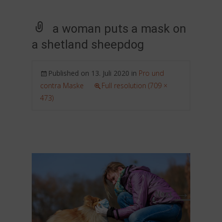
a woman puts a mask on
a shetland sheepdog
Published on
13. Juli 2020
in
Pro und
contra Maske
Full resolution (709 ×
473)
→
Next