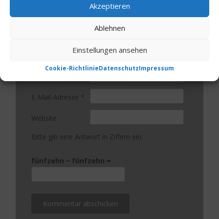
Akzeptieren
Ablehnen
Einstellungen ansehen
Cookie-Richtlinie
Datenschutz
Impressum
Name
*
E-Mail-Adresse
*
Website
Bitte gib eine Antwort in Ziffern ein:
fünfzehn − fünfzehn =