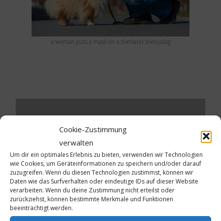
a woman puts a mask on a shetland sheepdog
Cookie-Zustimmung
Schreibe einen Kommentar
verwalten
Deine E-Mail-Adresse wird nicht veröffentlicht.
Um dir ein optimales Erlebnis zu bieten, verwenden wir Technologien
wie Cookies, um Geräteinformationen zu speichern und/oder darauf
Erforderliche Felder sind mit
*
markiert
zuzugreifen. Wenn du diesen Technologien zustimmst, können wir
Daten wie das Surfverhalten oder eindeutige IDs auf dieser Website
Kommentar
*
verarbeiten. Wenn du deine Zustimmung nicht erteilst oder
zurückziehst, können bestimmte Merkmale und Funktionen
beeinträchtigt werden.