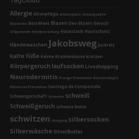
TagCloud
Allergie
Altenpflege
Arbeitsplatz
atmungsaktiv
Blasen
Best4Feet
Deo
Ekzem
Geruch
Bakterien
Hausstaub
Hautschutz
Grippewelle
Handystrahlung
Jakobsweg
Händewaschen
Juckreiz
kalte Füße
Keime
Krankenkasse
kratzen
Körpergeruch
laufsocken
Liveshopping
Neurodermitis
Prurigo
Prävention
Reisestrümpfe
Santiago de Compostela
Return on Prevention
schweiß
Schwangerschaft
Schweiss
Schweißgeruch
schwere Beine
schwitzen
silbersocken
shopping
Silberwäsche
SilverButler