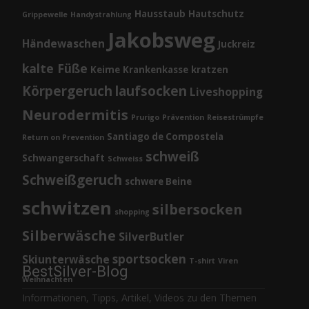
Hausstaub
Hautschutz
Grippewelle
Handystrahlung
Jakobsweg
Händewaschen
Juckreiz
kalte Füße
Keime
Krankenkasse
kratzen
Körpergeruch
laufsocken
Liveshopping
Neurodermitis
Prurigo
Prävention
Reisestrümpfe
Santiago de Compostela
Return on Prevention
schweiß
Schwangerschaft
Schweiss
Schweißgeruch
schwere Beine
schwitzen
silbersocken
shopping
Silberwäsche
SilverButler
sportsocken
Skiunterwäsche
T-shirt
Viren
BestSilver-Blog
Weihnachten
Informationen, Tipps, Artikel, Videos zu den Themen