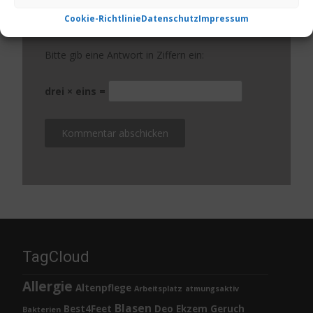
Cookie-Richtlinie
Datenschutz
Impressum
Website
Bitte gib eine Antwort in Ziffern ein:
drei × eins =
TagCloud
Allergie
Altenpflege
Arbeitsplatz
atmungsaktiv
Blasen
Best4Feet
Deo
Ekzem
Geruch
Bakterien